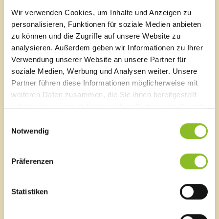
sind nötig:
Wir verwenden Cookies, um Inhalte und Anzeigen zu
Die Dauben werden an den Enden leicht vorgefräst,
personalisieren, Funktionen für soziale Medien anbieten
so dass sie im Bauch ein Sechstel breiter als an den
Enden sind.
zu können und die Zugriffe auf unsere Website zu
Dann werden sie in Eisenreifen gestellt. Dabei
analysieren. Außerdem geben wir Informationen zu Ihrer
bleiben am unteren Ende Zwischenräume offen.
Verwendung unserer Website an unsere Partner für
In die Mitte kommt ein Feuerkorb. Die Dauben
soziale Medien, Werbung und Analysen weiter. Unsere
werden so lange erhitzt, bis sich das Holz außen
Partner führen diese Informationen möglicherweise mit
warm anfühlt.
weiteren Daten zusammen, die Sie ihnen bereitgestellt
Mit einem Fasszug werden die Dauben sieben bis
haben oder die sie im Rahmen Ihrer Nutzung der Dienste
acht Mal ruckweise unten zusammengezogen. Nach
gesammelt haben.
Einwilligungsauswahl
rund 30 Minuten sind die Zwischenräume
Notwendig
geschlossen.
Nun ruht das Fass einige Tage, bevor es fertiggestellt
wird.
Präferenzen
Aus "Unser Ländle", 1.9.1995.
Statistiken
Oskar Welte (1903-1981) in einem lebensgroßen Fass.