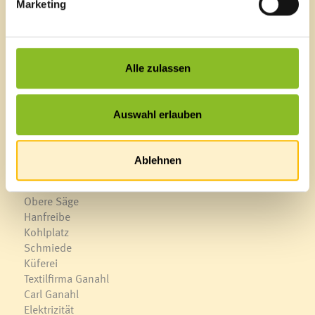
Marketing
Fotoquellen: GAF Fotosammlung und Privat
nächste Station: Textilfirma Ganahl
Alle zulassen
Auswahl erlauben
Die Standorte:
Der Mühlebach
Ablehnen
Obere Mühle
Triftplatz
Obere Säge
Hanfreibe
Kohlplatz
Schmiede
Küferei
Textilfirma Ganahl
Carl Ganahl
Elektrizität