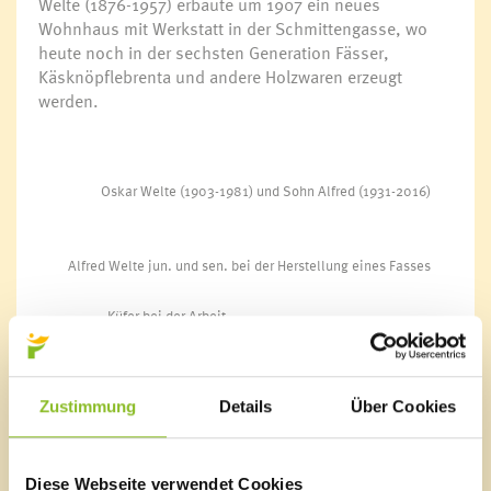
Welte (1876-1957) erbaute um 1907 ein neues
Wohnhaus mit Werkstatt in der Schmittengasse, wo
heute noch in der sechsten Generation Fässer,
Käsknöpflebrenta und andere Holzwaren erzeugt
werden.
Oskar Welte (1903-1981) und Sohn Alfred (1931-2016)
Alfred Welte jun. und sen. bei der Herstellung eines Fasses
Küfer bei der Arbeit
Wie bekommt das Fass seinen Bauch?
Der Küfer verwendet weder Bindestoffe noch Leim.
Zustimmung
Details
Über Cookies
Dicht werden die Fässer dadurch, dass die genau
vorgefertigten Dauben durch Eisenreifen
zusammengehalten werden. Folgende Arbeitsschritte
Diese Webseite verwendet Cookies