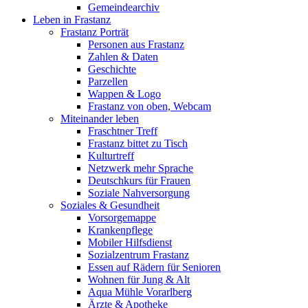
Gemeindearchiv
Leben in Frastanz
Frastanz Porträt
Personen aus Frastanz
Zahlen & Daten
Geschichte
Parzellen
Wappen & Logo
Frastanz von oben, Webcam
Miteinander leben
Fraschtner Treff
Frastanz bittet zu Tisch
Kulturtreff
Netzwerk mehr Sprache
Deutschkurs für Frauen
Soziale Nahversorgung
Soziales & Gesundheit
Vorsorgemappe
Krankenpflege
Mobiler Hilfsdienst
Sozialzentrum Frastanz
Essen auf Rädern für Senioren
Wohnen für Jung & Alt
Aqua Mühle Vorarlberg
Ärzte & Apotheke