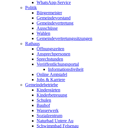
WhatsApp-Service
Politik
Bürgermeister
Gemeindevorstand
Gemeindevertretung
Ausschüsse
Wahlen
Gemeindevertretungssitzungen
Rathaus
Öffnungszeiten
Ansprechpersonen
Sprechstunden
Veröffentlichungsportal
Informationsfreiheit
Online Amtstafel
Jobs & Karriere
Gemeindebetriebe
Kindergärten
Kinderbetreuung
Schulen
Bauhof
Wasserwerk
Sozialzentrum
Naturbad Untere Au
Schwimmbad Felsenau