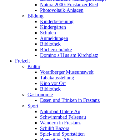
Natura 2000: Frastanzer Ried
Photovoltaik-Anlagen
Bildung
Kinderbetreuung
Kindergärten
Schulen
Anmeldungen
Bibliothek
Bücherschränke
Domino s’Hus am Kirchplatz
Freizeit
Kultur
Vorarlberger Museumswelt
Tabakausstellung
Kino vor Ort
Bibliothek
Gastronomie
Essen und Trinken in Frastanz
Sport
Naturbad Untere Au
Schwimmbad Felsenau
Wandern in Frastanz
Schilift Bazora
Spiel- und Sportstätten
Bewegt ins Alter