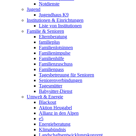
Notdienste
Jugend
Jugendhaus K9
Institutionen & Einrichtungen
Liste von Institutionen
Familie & Senioren
Elternberatung
familieplus
Familienlotsinnen
Familienimpulse
Familienhilfe
Familienzuschuss
Familienpass
Tagesbetreuung für Senioren
Seniorenverbindungen
Tagesmütter
Babysitter-Dienst
Umwelt & Energie
Blackout
Aktion Heugabel
Allianz in den Alpen
e5
Energieberatung
Klimabündnis
Landschaftsentwicklungskonzept