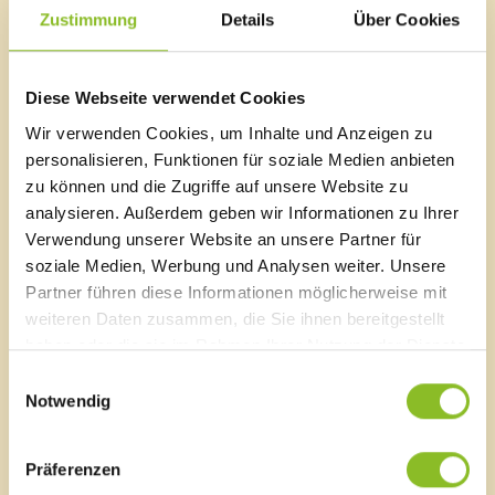
Zustimmung
Details
Über Cookies
Liste von Institutionen
Donnerstag, 22. Feb. 2024
Donnerstag, 07. März 2024
Donnerstag, 04. April 2024
Diese Webseite verwendet Cookies
Donnerstag, 16. Mai 2024
Elternberatung
Donnerstag, 06. Juni 2024
Wir verwenden Cookies, um Inhalte und Anzeigen zu
familieplus
Familienlotsinnen
personalisieren, Funktionen für soziale Medien anbieten
Familienimpulse
zu können und die Zugriffe auf unsere Website zu
Familienhilfe
analysieren. Außerdem geben wir Informationen zu Ihrer
Marktgemeinde Frastanz
Familienzuschuss
Verwendung unserer Website an unsere Partner für
Familienpass
Sägenplatz 1
soziale Medien, Werbung und Analysen weiter. Unsere
Tagesbetreuung für Senioren
A-6820 Frastanz, Österreich
Partner führen diese Informationen möglicherweise mit
Seniorenverbindungen
Lageplan
weiteren Daten zusammen, die Sie ihnen bereitgestellt
Tagesmütter
haben oder die sie im Rahmen Ihrer Nutzung der Dienste
Babysitter-Dienst
T
0043 5522 51534-0
gesammelt haben.
Einwilligungsauswahl
F 0043 5522 51534-6
Notwendig
E-Mail an das Gemeindeamt
Blackout
Aktion Heugabel
Präferenzen
Schnellzugriff
Allianz in den Alpen