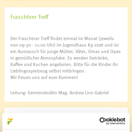
Kulturtreff
Netzwerk mehr Sprache
Fraschtner Treff
Deutschkurs für Frauen
Soziale Nahversorgung
Der Fraschtner Treff findet einmal im Monat (jeweils
von 09:30 - 11:00 Uhr) im Jugendhaus K9 statt und ist
Vorsorgemappe
ein Austausch für junge Mütter, Väter, Omas und Opas
Krankenpflege
in gemütlicher Atmosphäre. Es werden Getränke,
Mobiler Hilfsdienst
Kaffee und Kuchen angeboten. Bitte für die Kinder ihr
Sozialzentrum Frastanz
Lieblingsspielzeug selbst mitbringen.
Essen auf Rädern für Senioren
Wir freuen uns auf euer Kommen!
Wohnen für Jung & Alt
Aqua Mühle Vorarlberg
Ärzte & Apotheke
Leitung: Gemeinderätin Mag. Andrea Lins-Gabriel
Notdienste
Termine
Jugendhaus K9
jeweils von
09:30 - 11:00 Uhr
im
Jugendhaus K9