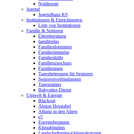
Notdienste
Jugend
Jugendhaus K9
Institutionen & Einrichtungen
Liste von Institutionen
Familie & Senioren
Elternberatung
familieplus
Familienlotsinnen
Familienimpulse
Familienhilfe
Familienzuschuss
Familienpass
Tagesbetreuung für Senioren
Seniorenverbindungen
Tagesmütter
Babysitter-Dienst
Umwelt & Energie
Blackout
Aktion Heugabel
Allianz in den Alpen
e5
Energieberatung
Klimabündnis
Landschaftsentwicklungskonzept