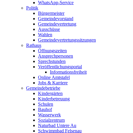
WhatsApp-Service
Politik
Bürgermeister
Gemeindevorstand
Gemeindevertretung
Ausschüsse
Wahlen
Gemeindevertretungssitzungen
Rathaus
Öffnungszeiten
Ansprechpersonen
Sprechstunden
Veröffentlichungsportal
Informationsfreiheit
Online Amtstafel
Jobs & Karriere
Gemeindebetriebe
Kindergärten
Kinderbetreuung
Schulen
Bauhof
Wasserwerk
Sozialzentrum
Naturbad Untere Au
Schwimmbad Felsenau