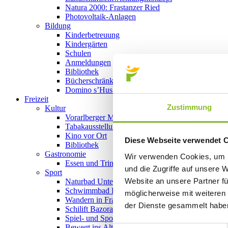
Natura 2000: Frastanzer Ried
Photovoltaik-Anlagen
Bildung
Kinderbetreuung
Kindergärten
Schulen
Anmeldungen
Bibliothek
Bücherschränke
Domino s’Hus am Kirchplatz
Freizeit
Zustimmung
Kultur
Vorarlberger Museumswelt
Tabakausstellung
Kino vor Ort
Diese Webseite verwendet 
Bibliothek
Gastronomie
Wir verwenden Cookies, um I
Essen und Trinken in Frastanz
und die Zugriffe auf unsere 
Sport
Website an unsere Partner fü
Naturbad Untere Au
Schwimmbad Felsenau
möglicherweise mit weiteren
Wandern in Frastanz
der Dienste gesammelt habe
Schilift Bazora
Spiel- und Sportstätten
Bewegt ins Alter