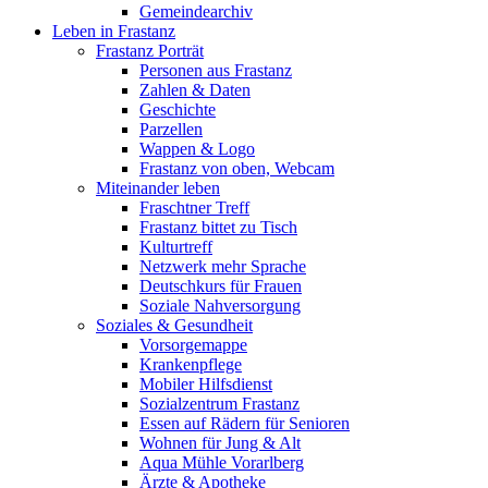
Gemeindearchiv
Leben in Frastanz
Frastanz Porträt
Personen aus Frastanz
Zahlen & Daten
Geschichte
Parzellen
Wappen & Logo
Frastanz von oben, Webcam
Miteinander leben
Fraschtner Treff
Frastanz bittet zu Tisch
Kulturtreff
Netzwerk mehr Sprache
Deutschkurs für Frauen
Soziale Nahversorgung
Soziales & Gesundheit
Vorsorgemappe
Krankenpflege
Mobiler Hilfsdienst
Sozialzentrum Frastanz
Essen auf Rädern für Senioren
Wohnen für Jung & Alt
Aqua Mühle Vorarlberg
Ärzte & Apotheke