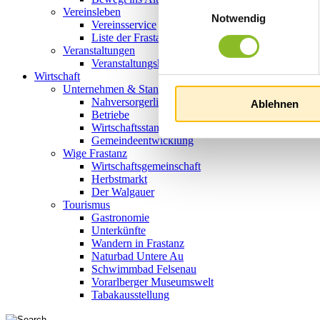
Einwilligungsauswahl
Vereinsleben
Notwendig
Vereinsservice
Liste der Frastanzer Vereine
Veranstaltungen
Veranstaltungskalender
Wirtschaft
Unternehmen & Standort
Nahversorgerliste
Ablehnen
Betriebe
Wirtschaftsstandort Frastanz
Gemeindeentwicklung
Wige Frastanz
Wirtschaftsgemeinschaft
Herbstmarkt
Der Walgauer
Tourismus
Gastronomie
Unterkünfte
Wandern in Frastanz
Naturbad Untere Au
Schwimmbad Felsenau
Vorarlberger Museumswelt
Tabakausstellung