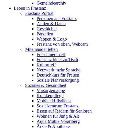
Gemeindearchiv
Leben in Frastanz
Frastanz Porträt
Personen aus Frastanz
Zahlen & Daten
Geschichte
Parzellen
Wappen & Logo
Frastanz von oben, Webcam
Miteinander leben
Fraschtner Treff
Frastanz bittet zu Tisch
Kulturtreff
Netzwerk mehr Sprache
Deutschkurs für Frauen
Soziale Nahversorgung
Soziales & Gesundheit
Vorsorgemappe
Krankenpflege
Mobiler Hilfsdienst
Sozialzentrum Frastanz
Essen auf Rädern für Senioren
Wohnen für Jung & Alt
Aqua Mühle Vorarlberg
Ärzte & Apotheke