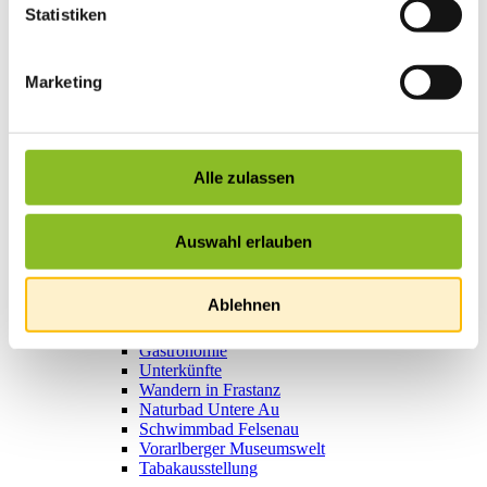
Statistiken
Bewegt ins Alter
Vereinsleben
Vereinsservice
Liste der Frastanzer Vereine
Marketing
Veranstaltungen
Veranstaltungskalender
Wirtschaft
Unternehmen & Standort
Nahversorgerliste
Alle zulassen
Betriebe
Wirtschaftsstandort Frastanz
Gemeindeentwicklung
Auswahl erlauben
Wige Frastanz
Wirtschaftsgemeinschaft
Herbstmarkt
Ablehnen
Der Walgauer
Tourismus
Gastronomie
Unterkünfte
Wandern in Frastanz
Naturbad Untere Au
Schwimmbad Felsenau
Vorarlberger Museumswelt
Tabakausstellung