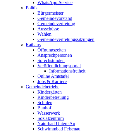
WhatsApp-Service
Politik
Bürgermeister
Gemeindevorstand
Gemeindevertretung
Ausschüsse
Wahlen
Gemeindevertretungssitzungen
Rathaus
Öffnungszeiten
Ansprechpersonen
Sprechstunden
Veröffentlichungsportal
Informationsfreiheit
Online Amtstafel
Jobs & Karriere
Gemeindebetriebe
Kindergärten
Kinderbetreuung
Schulen
Bauhof
Wasserwerk
Sozialzentrum
Naturbad Untere Au
Schwimmbad Felsenau