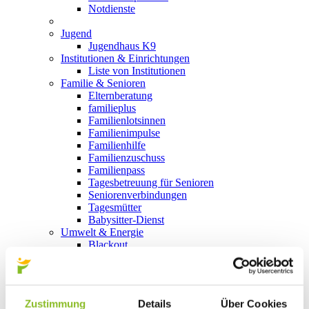
Notdienste
Jugend
Jugendhaus K9
Institutionen & Einrichtungen
Liste von Institutionen
Familie & Senioren
Elternberatung
familieplus
Familienlotsinnen
Familienimpulse
Familienhilfe
Familienzuschuss
Familienpass
Tagesbetreuung für Senioren
Seniorenverbindungen
Tagesmütter
Babysitter-Dienst
Umwelt & Energie
Blackout
Aktion Heugabel
Allianz in den Alpen
e5
Energieberatung
Zustimmung
Details
Über Cookies
Klimabündnis