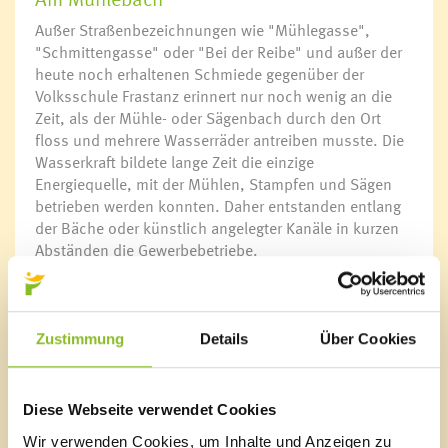
Außer Straßenbezeichnungen wie "Mühlegasse",
"Schmittengasse" oder "Bei der Reibe" und außer der
heute noch erhaltenen Schmiede gegenüber der
Volksschule Frastanz erinnert nur noch wenig an die
Zeit, als der Mühle- oder Sägenbach durch den Ort
floss und mehrere Wasserräder antreiben musste. Die
Wasserkraft bildete lange Zeit die einzige
Energiequelle, mit der Mühlen, Stampfen und Sägen
betrieben werden konnten. Daher entstanden entlang
der Bäche oder künstlich angelegter Kanäle in kurzen
Abständen die Gewerbebetriebe.
Naturbedingte Probleme
Auch wenn die Wassernutzung genau geregelt war,
kam es besonders bei niedrigem Wasserstand immer
Zustimmung
Details
Über Cookies
wieder zu Auseinandersetzungen zwischen den
Nutzungsberechtigten. Die Betriebe, die von der
Wasserkraft abhängig waren, stießen auf natürliche
Diese Webseite verwendet Cookies
Grenzen und mussten mit saisonalen Unterschieden
Wir verwenden Cookies, um Inhalte und Anzeigen zu