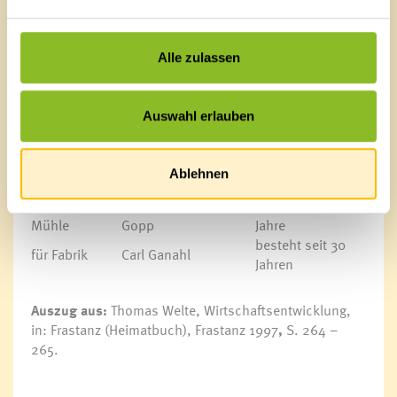
von jeher
und Reibe
Futscher
Carl Ganahl / Johann
für Schmiede
von jeher
Gantner
Alle zulassen
linkes Samina-Ufer:
Zeit der
Wasserrecht
Besitzer
Auswahl erlauben
Entstehung
für Fabrik
Carl Ganahl
seit 1836
für mittlere
Carl Ganahl
gekauft 1840
Ablehnen
Mühle
für untere
Alois Schmid / Josef
besteht über 50
Mühle
Gopp
Jahre
besteht seit 30
für Fabrik
Carl Ganahl
Jahren
Auszug aus:
Thomas Welte, Wirtschaftsentwicklung,
in: Frastanz (Heimatbuch), Frastanz 1997
,
S. 264 –
265.