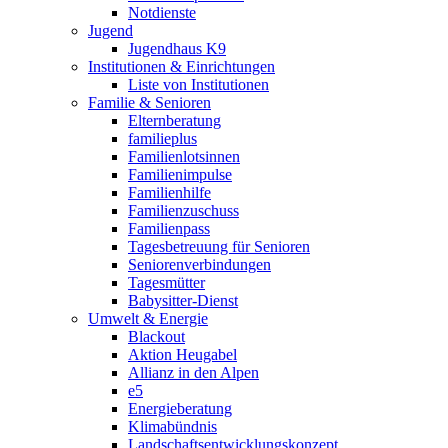
Notdienste
Jugend
Jugendhaus K9
Institutionen & Einrichtungen
Liste von Institutionen
Familie & Senioren
Elternberatung
familieplus
Familienlotsinnen
Familienimpulse
Familienhilfe
Familienzuschuss
Familienpass
Tagesbetreuung für Senioren
Seniorenverbindungen
Tagesmütter
Babysitter-Dienst
Umwelt & Energie
Blackout
Aktion Heugabel
Allianz in den Alpen
e5
Energieberatung
Klimabündnis
Landschaftsentwicklungskonzept