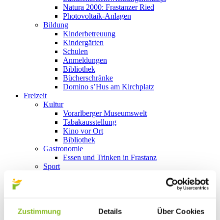
Natura 2000: Frastanzer Ried
Photovoltaik-Anlagen
Bildung
Kinderbetreuung
Kindergärten
Schulen
Anmeldungen
Bibliothek
Bücherschränke
Domino s’Hus am Kirchplatz
Freizeit
Kultur
Vorarlberger Museumswelt
Tabakausstellung
Kino vor Ort
Bibliothek
Gastronomie
Essen und Trinken in Frastanz
Sport
Naturbad Untere Au
Schwimmbad Felsenau
Wandern in Frastanz
Schilift Bazora
Spiel- und Sportstätten
Zustimmung
Details
Über Cookies
Bewegt ins Alter