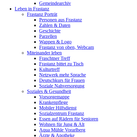
Gemeindearchiv
Leben in Frastanz
Frastanz Porträt
Personen aus Frastanz
Zahlen & Daten
Geschichte
Parzellen
Wappen & Logo
Frastanz von oben, Webcam
Miteinander leben
Fraschtner Treff
Frastanz bittet zu Tisch
Kulturtreff
Netzwerk mehr Sprache
Deutschkurs für Frauen
Soziale Nahversorgung
Soziales & Gesundheit
Vorsorgemappe
Krankenpflege
Mobiler Hilfsdienst
Sozialzentrum Frastanz
Essen auf Rädern für Senioren
Wohnen für Jung & Alt
Aqua Mühle Vorarlberg
Ärzte & Apotheke