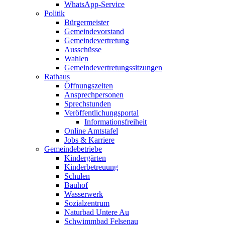
WhatsApp-Service
Politik
Bürgermeister
Gemeindevorstand
Gemeindevertretung
Ausschüsse
Wahlen
Gemeindevertretungssitzungen
Rathaus
Öffnungszeiten
Ansprechpersonen
Sprechstunden
Veröffentlichungsportal
Informationsfreiheit
Online Amtstafel
Jobs & Karriere
Gemeindebetriebe
Kindergärten
Kinderbetreuung
Schulen
Bauhof
Wasserwerk
Sozialzentrum
Naturbad Untere Au
Schwimmbad Felsenau