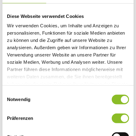
Vereinsleben
Vereinsservice
Liste der Frastanzer Vereine
Diese Webseite verwendet Cookies
Veranstaltungen
Wir verwenden Cookies, um Inhalte und Anzeigen zu
Veranstaltungskalender
Wirtschaft
personalisieren, Funktionen für soziale Medien anbieten
Unternehmen & Standort
zu können und die Zugriffe auf unsere Website zu
Nahversorgerliste
analysieren. Außerdem geben wir Informationen zu Ihrer
Betriebe
Wirtschaftsstandort Frastanz
Verwendung unserer Website an unsere Partner für
Gemeindeentwicklung
soziale Medien, Werbung und Analysen weiter. Unsere
Wige Frastanz
Partner führen diese Informationen möglicherweise mit
Wirtschaftsgemeinschaft
Herbstmarkt
weiteren Daten zusammen, die Sie ihnen bereitgestellt
Der Walgauer
haben oder die sie im Rahmen Ihrer Nutzung der Dienste
Tourismus
gesammelt haben.
Gastronomie
Einwilligungsauswahl
Unterkünfte
Notwendig
Wandern in Frastanz
Naturbad Untere Au
Schwimmbad Felsenau
Präferenzen
Vorarlberger Museumswelt
Tabakausstellung