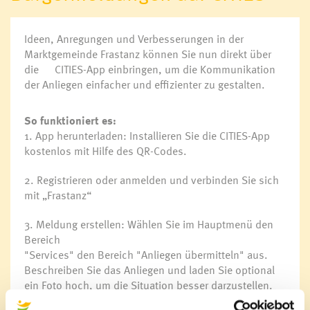
Bürgermeister
Ideen, Anregungen und Verbesserungen in der
Gemeindevorstand
Marktgemeinde Frastanz können Sie nun direkt über
Gemeindevertretung
die
CITIES-App
einbringen, um die Kommunikation
Ausschüsse
der Anliegen einfacher und effizienter zu gestalten.
Wahlen
Gemeindevertretungssitzungen
So funktioniert es:
1. App herunterladen: Installieren Sie die CITIES-App
kostenlos mit Hilfe des QR-Codes.
Öffnungszeiten
Ansprechpersonen
2. Registrieren oder anmelden und verbinden Sie sich
Sprechstunden
mit „Frastanz“
Veröffentlichungsportal
Informationsfreiheit
3. Meldung erstellen: Wählen Sie im Hauptmenü den
Bereich
Online Amtstafel
"Services" den Bereich "Anliegen übermitteln" aus.
Jobs & Karriere
Beschreiben Sie das Anliegen und laden Sie optional
ein Foto hoch, um die Situation besser darzustellen.