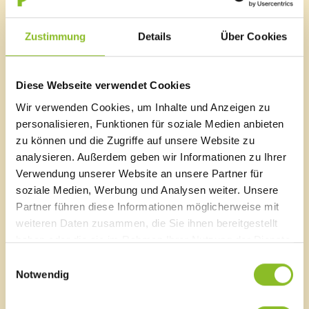
4. Standort festlegen: In der App können sie den
Kindergärten
genauen Standort
Kinderbetreuung
definieren, das hilft uns das Anliegen schneller zu
Schulen
Zustimmung
Details
Über Cookies
orten.
Bauhof
Wasserwerk
Sozialzentrum
5. Abschicken: Abschließend auf „Anliegen
Diese Webseite verwendet Cookies
Naturbad Untere Au
übermitteln“ klicken. Das
Wir verwenden Cookies, um Inhalte und Anzeigen zu
Schwimmbad Felsenau
Anliegen wird automatisch an die zuständige Person
personalisieren, Funktionen für soziale Medien anbieten
Gemeindearchiv
weitergeleitet, die es dann schnell bearbeiten kann.
zu können und die Zugriffe auf unsere Website zu
analysieren. Außerdem geben wir Informationen zu Ihrer
Verwendung unserer Website an unsere Partner für
soziale Medien, Werbung und Analysen weiter. Unsere
Marktgemeinde Frastanz
Partner führen diese Informationen möglicherweise mit
Sägenplatz 1
weiteren Daten zusammen, die Sie ihnen bereitgestellt
A-6820 Frastanz, Österreich
haben oder die sie im Rahmen Ihrer Nutzung der Dienste
Lageplan
gesammelt haben.
Einwilligungsauswahl
T
0043 5522 51534-0
Notwendig
F 0043 5522 51534-6
E-Mail an das Gemeindeamt