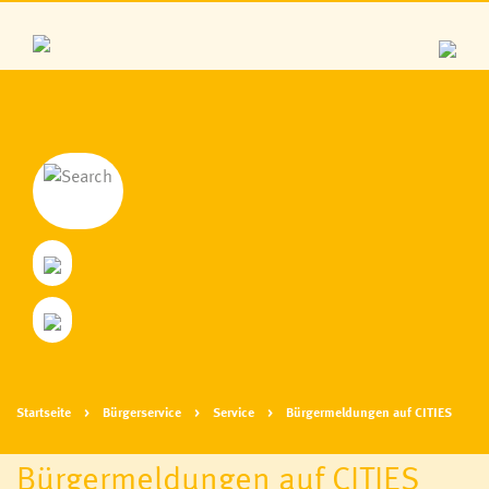
Dienstleistungen A-Z
Bürgermeldungen auf CITIES
Anträge, Formulare
Elektronischer Zustelldienst
Abgaben, Tarife, Gebühren
Verkehr & Mobilität
Abfallentsorgung
Startseite
Bürgerservice
Service
Bürgermeldungen auf CITIES
Gemeindeblatt, Impulse
WhatsApp-Service
Bürgermeldungen auf CITIES