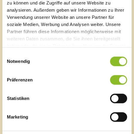
zu können und die Zugriffe auf unsere Website zu
analysieren. Außerdem geben wir Informationen zu Ihrer
Anmeldung
Verwendung unserer Website an unsere Partner für
Der Herbstmarkt findet jährlich am zweiten Sonntag im
soziale Medien, Werbung und Analysen weiter. Unsere
November bei der Energiefabrik an der Samina statt.
Partner führen diese Informationen möglicherweise mit
Das Herbstmarkt-Team ist unter der E-Mail-Adresse
weiteren Daten zusammen, die Sie ihnen bereitgestellt
herbstmarktfrastanz@gmx.at
erreichbar. Anmeldungen
haben oder die sie im Rahmen Ihrer Nutzung der Dienste
sind unter folgendem Link möglich:
gesammelt haben.
Einwilligungsauswahl
www.wirtschaft-im-walgau.at/anmeldung-
Notwendig
herbstmarkt-frastanz
Präferenzen
Kontakt
Statistiken
Obmann
Ing. Alexander Krista
T 0043 664 3203577
Marketing
E-Mail an Herbstmarkt-Team