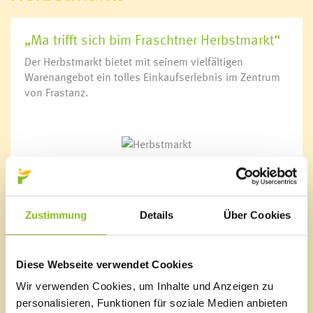
Gastronomie
„Ma trifft sich bim Fraschtner Herbstmarkt“
Unterkünfte
Wandern in Frastanz
Der Herbstmarkt bietet mit seinem vielfältigen
Naturbad Untere Au
Warenangebot ein tolles Einkaufserlebnis im Zentrum
Schwimmbad Felsenau
von Frastanz.
Vorarlberger Museumswelt
Tabakausstellung
Der Herbstmarkt in Frastanz ist ein Treffpunkt für die
Menschen aus der gesamten Region und bietet:
über 60 Marktstände
Zustimmung
Details
Über Cookies
regionale Produkten und Geschenkideen
eine große Tombola mit attraktiven Preisen
ein attraktives Rahmenprogramm
Diese Webseite verwendet Cookies
Bauernmarkt
Scherenschleifer
Wir verwenden Cookies, um Inhalte und Anzeigen zu
Gastronomie mit regionalen Schmankerln
personalisieren, Funktionen für soziale Medien anbieten