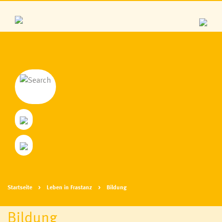
Personen aus Frastanz
Zahlen & Daten
Geschichte
Parzellen
Wappen & Logo
Frastanz von oben, Webcam
Startseite
Leben in Frastanz
Bildung
Fraschtner Treff
Bildung
Frastanz bittet zu Tisch