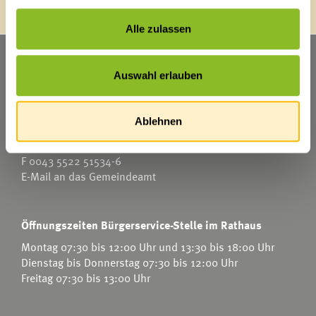
e5
Energieberatung
Alle zulassen
Klimabündnis
Landschaftsentwicklungskonzept
Marktgemeinde Frastanz
Natura 2000: Frastanzer Ried
Auswahl erlauben
Sägenplatz 1
Photovoltaik-Anlagen
A-6820 Frastanz
Österreich
Ablehnen
Kinderbetreuung
T
0043 5522 51534-0
Kindergärten
F 0043 5522 51534-6
Schulen
E-Mail an das Gemeindeamt
Anmeldungen
Bibliothek
Bücherschränke
Öffnungszeiten Bürgerservice-Stelle im Rathaus
Domino s’Hus am Kirchplatz
Montag 07:30 bis 12:00 Uhr und 13:30 bis 18:00 Uhr
Dienstag bis Donnerstag 07:30 bis 12:00 Uhr
Freitag 07:30 bis 13:00 Uhr