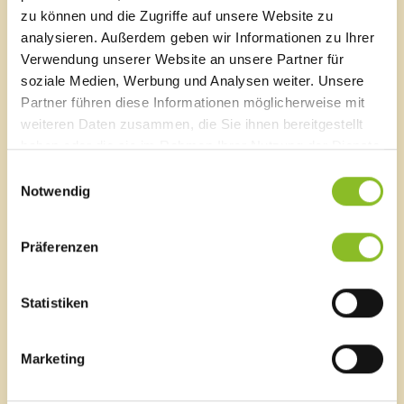
Lageplan
zu können und die Zugriffe auf unsere Website zu
Liste von Institutionen
T
0043 5522 51534-0
analysieren. Außerdem geben wir Informationen zu Ihrer
F 0043 5522 51534-6
Verwendung unserer Website an unsere Partner für
E-Mail an das Gemeindeamt
soziale Medien, Werbung und Analysen weiter. Unsere
Elternberatung
Partner führen diese Informationen möglicherweise mit
familieplus
weiteren Daten zusammen, die Sie ihnen bereitgestellt
Familienlotsinnen
Schnellzugriff
haben oder die sie im Rahmen Ihrer Nutzung der Dienste
Familienimpulse
Veröffentlichungsportal
gesammelt haben.
Familienhilfe
Einwilligungsauswahl
Blackout
Familienzuschuss
Notwendig
Ortsplan
Familienpass
Bürgermeldungen
Tagesbetreuung für Senioren
Veranstaltungskalender
Präferenzen
Seniorenverbindungen
Mediathek
Tagesmütter
News Archiv
Babysitter-Dienst
Statistiken
Energieeffiziente
Blackout
Marketing
Gemeinde
Aktion Heugabel
Allianz in den Alpen