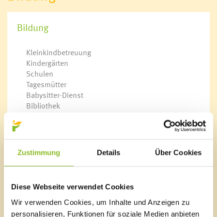
Kulturtreff
Netzwerk mehr Sprache
Bildung
Deutschkurs für Frauen
Soziale Nahversorgung
Kleinkindbetreuung
Kindergärten
Schulen
Vorsorgemappe
Tagesmütter
Krankenpflege
Babysitter-Dienst
Mobiler Hilfsdienst
Bibliothek
Sozialzentrum Frastanz
Bücherschränke
Essen auf Rädern für Senioren
Domino s’Hus am Kirchplatz
Wohnen für Jung & Alt
Anmeldungen
Aqua Mühle Vorarlberg
Ärzte & Apotheke
Zustimmung
Details
Über Cookies
Notdienste
Marktgemeinde Frastanz
Diese Webseite verwendet Cookies
Jugendhaus K9
Sägenplatz 1
Wir verwenden Cookies, um Inhalte und Anzeigen zu
A-6820 Frastanz, Österreich
personalisieren, Funktionen für soziale Medien anbieten