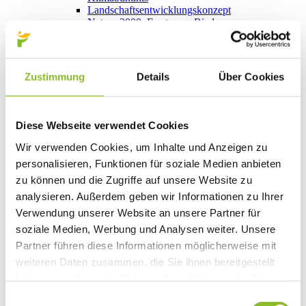
Landschaftsentwicklungskonzept
Natura 2000: Frastanzer Ried
Photovoltaik-Anlagen
Bildung
Kinderbetreuung
Kindergärten
Zustimmung
Details
Über Cookies
Schulen
Anmeldungen
Bibliothek
Bücherschränke
Diese Webseite verwendet Cookies
Domino s’Hus am Kirchplatz
Freizeit
Wir verwenden Cookies, um Inhalte und Anzeigen zu
Kultur
personalisieren, Funktionen für soziale Medien anbieten
Vorarlberger Museumswelt
zu können und die Zugriffe auf unsere Website zu
Tabakausstellung
Kino vor Ort
analysieren. Außerdem geben wir Informationen zu Ihrer
Bibliothek
Verwendung unserer Website an unsere Partner für
Gastronomie
soziale Medien, Werbung und Analysen weiter. Unsere
Essen und Trinken in Frastanz
Sport
Partner führen diese Informationen möglicherweise mit
Naturbad Untere Au
weiteren Daten zusammen, die Sie ihnen bereitgestellt
Schwimmbad Felsenau
haben oder die sie im Rahmen Ihrer Nutzung der Dienste
Wandern in Frastanz
Schilift Bazora
gesammelt haben.
Einwilligungsauswahl
Spiel- und Sportstätten