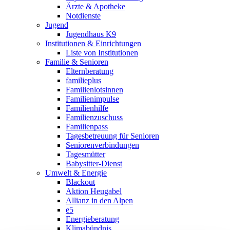
Ärzte & Apotheke
Notdienste
Jugend
Jugendhaus K9
Institutionen & Einrichtungen
Liste von Institutionen
Familie & Senioren
Elternberatung
familieplus
Familienlotsinnen
Familienimpulse
Familienhilfe
Familienzuschuss
Familienpass
Tagesbetreuung für Senioren
Seniorenverbindungen
Tagesmütter
Babysitter-Dienst
Umwelt & Energie
Blackout
Aktion Heugabel
Allianz in den Alpen
e5
Energieberatung
Klimabündnis