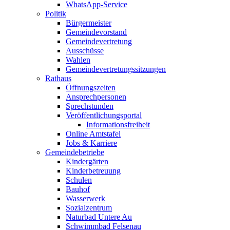
WhatsApp-Service
Politik
Bürgermeister
Gemeindevorstand
Gemeindevertretung
Ausschüsse
Wahlen
Gemeindevertretungssitzungen
Rathaus
Öffnungszeiten
Ansprechpersonen
Sprechstunden
Veröffentlichungsportal
Informationsfreiheit
Online Amtstafel
Jobs & Karriere
Gemeindebetriebe
Kindergärten
Kinderbetreuung
Schulen
Bauhof
Wasserwerk
Sozialzentrum
Naturbad Untere Au
Schwimmbad Felsenau