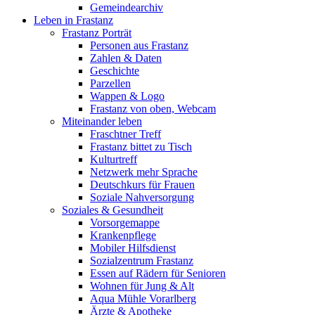
Gemeindearchiv
Leben in Frastanz
Frastanz Porträt
Personen aus Frastanz
Zahlen & Daten
Geschichte
Parzellen
Wappen & Logo
Frastanz von oben, Webcam
Miteinander leben
Fraschtner Treff
Frastanz bittet zu Tisch
Kulturtreff
Netzwerk mehr Sprache
Deutschkurs für Frauen
Soziale Nahversorgung
Soziales & Gesundheit
Vorsorgemappe
Krankenpflege
Mobiler Hilfsdienst
Sozialzentrum Frastanz
Essen auf Rädern für Senioren
Wohnen für Jung & Alt
Aqua Mühle Vorarlberg
Ärzte & Apotheke