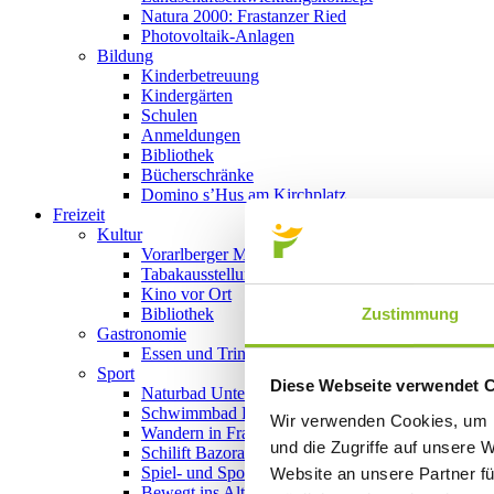
Natura 2000: Frastanzer Ried
Photovoltaik-Anlagen
Bildung
Kinderbetreuung
Kindergärten
Schulen
Anmeldungen
Bibliothek
Bücherschränke
Domino s’Hus am Kirchplatz
Freizeit
Kultur
Vorarlberger Museumswelt
Tabakausstellung
Kino vor Ort
Zustimmung
Bibliothek
Gastronomie
Essen und Trinken in Frastanz
Sport
Diese Webseite verwendet 
Naturbad Untere Au
Schwimmbad Felsenau
Wir verwenden Cookies, um I
Wandern in Frastanz
und die Zugriffe auf unsere 
Schilift Bazora
Spiel- und Sportstätten
Website an unsere Partner fü
Bewegt ins Alter