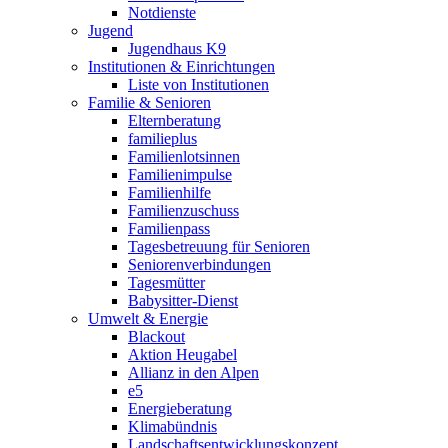
Notdienste
Jugend
Jugendhaus K9
Institutionen & Einrichtungen
Liste von Institutionen
Familie & Senioren
Elternberatung
familieplus
Familienlotsinnen
Familienimpulse
Familienhilfe
Familienzuschuss
Familienpass
Tagesbetreuung für Senioren
Seniorenverbindungen
Tagesmütter
Babysitter-Dienst
Umwelt & Energie
Blackout
Aktion Heugabel
Allianz in den Alpen
e5
Energieberatung
Klimabündnis
Landschaftsentwicklungskonzept