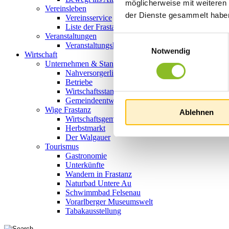
möglicherweise mit weiteren
Vereinsleben
der Dienste gesammelt habe
Vereinsservice
Liste der Frastanzer Vereine
Veranstaltungen
Einwilligungsauswahl
Veranstaltungskalender
Notwendig
Wirtschaft
Unternehmen & Standort
Nahversorgerliste
Betriebe
Wirtschaftsstandort Frastanz
Gemeindeentwicklung
Wige Frastanz
Ablehnen
Wirtschaftsgemeinschaft
Herbstmarkt
Der Walgauer
Tourismus
Gastronomie
Unterkünfte
Wandern in Frastanz
Naturbad Untere Au
Schwimmbad Felsenau
Vorarlberger Museumswelt
Tabakausstellung