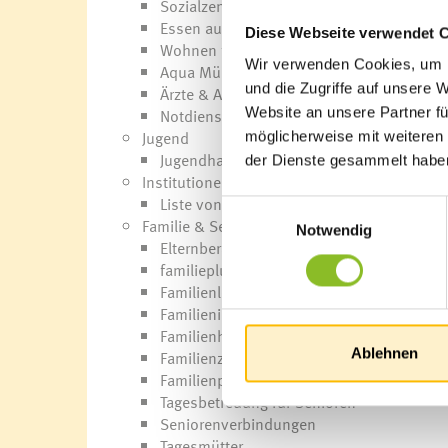
Sozialzentrum Frastanz
Essen auf Rädern für Senioren
Diese Webseite verwendet 
Wohnen für Jung & Alt
Wir verwenden Cookies, um I
Aqua Mühle Vorarlberg
und die Zugriffe auf unsere 
Ärzte & Apotheke
Website an unsere Partner fü
Notdienste
Jugend
möglicherweise mit weiteren
Jugendhaus K9
der Dienste gesammelt habe
Institutionen & Einrichtungen
Liste von Institutionen
Einwilligungsauswahl
Familie & Senioren
Notwendig
Elternberatung
familieplus
Familienlotsinnen
Familienimpulse
Familienhilfe
Ablehnen
Familienzuschuss
Familienpass
Tagesbetreuung für Senioren
Seniorenverbindungen
Tagesmütter