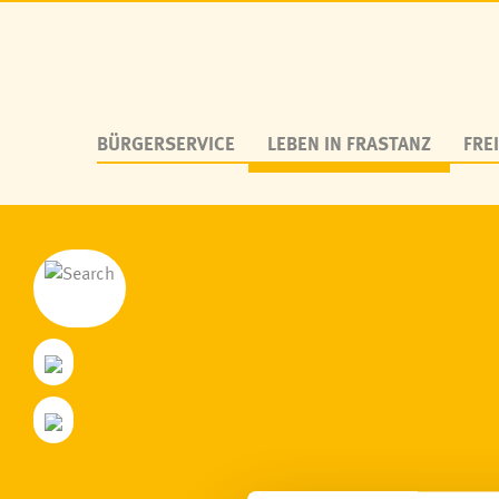
BÜRGERSERVICE
LEBEN IN FRASTANZ
FREI
Personen aus Frastanz
Fraschtner Tr
Zahlen & Daten
Frastanz bitt
Geschichte
Kulturtreff
Parzellen
Netzwerk me
Wappen & Logo
Deutschkurs
Frastanz von oben, Webcam
Soziale Nah