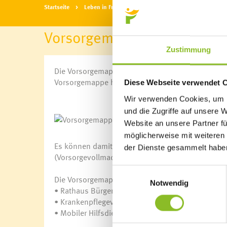
Startseite
Leben in Frastanz
Soziales & Gesundheit
V
Vorsorgemappe
Zustimmung
Die Vorsorgemappe soll insbesondere älteren Men
Vorsorgemappe hilft, Dinge anzusprechen und zu 
Diese Webseite verwendet 
Wir verwenden Cookies, um I
und die Zugriffe auf unsere 
Blackout
Kinderbetre
Website an unsere Partner fü
Aktion Heugabel
Kindergärte
möglicherweise mit weiteren
Allianz in den Alpen
Schulen
Es können damit einerseits klare Handlungsanwe
e5
Anmeldung
der Dienste gesammelt habe
(Vorsorgevollmacht, Patientenverfügung), anderer
Energieberatung
Bibliothek
Klimabündnis
Bücherschr
Einwilligungsauswahl
Die Vorsorgemappe ist im Downloadbereich oder um
Landschaftsentwicklungskonzept
Domino s’Hu
Notwendig
• Rathaus Bürgerservice-Stelle
Natura 2000: Frastanzer Ried
• Krankenpflegeverein Frastanz
Photovoltaik-Anlagen
• Mobiler Hilfsdienst