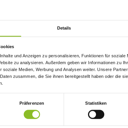
orsorgemappe
Fa
F
F
T
Details
S
T
schen und ihren Angehörigen ein wertvoller Ratgeber sein. Die
Ba
regeln, über die man ungern spricht.
Cookies
nhalte und Anzeigen zu personalisieren, Funktionen für soziale
Website zu analysieren. Außerdem geben wir Informationen zu I
uung
r soziale Medien, Werbung und Analysen weiter. Unsere Partner
n
 Daten zusammen, die Sie ihnen bereitgestellt haben oder die s
isungen, was in einem Notfall zu geschehen hat, gegeben werden
en
n.
seits hilft die Mappe notwendige Unterlagen rasch zur Hand zu h
änke
 3,00 Euro bei folgenden Stellen erhältlich:
s am Kirchplatz
Präferenzen
Statistiken