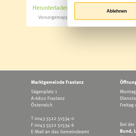
Herunterladen
Ablehnen
Vorsorgemappe
Marktgemeinde Frastanz
Öffnung
Sägenplatz 1
Montag 
A-6820 Frastanz
Diensta
Österreich
Freitag
T
0043 5522 51534-0
Bei der
F 0043 5522 51534-6
Bund, L
E-Mail an das Gemeindeamt