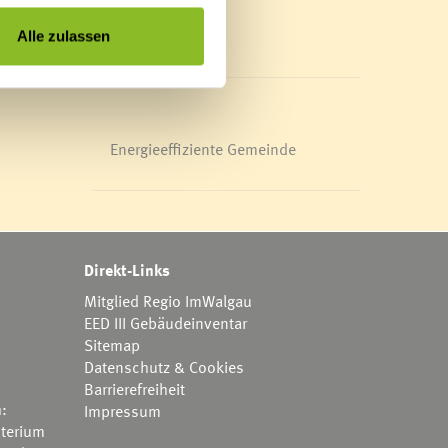
Mediathek
News Archiv
Alle zulassen
Energieeffiziente Gemeinde
Direkt-Links
Mitglied Regio ImWalgau
EED III Gebäudeinventar
Sitemap
Datenschutz & Cookies
Barrierefreiheit
h:
Impressum
terium