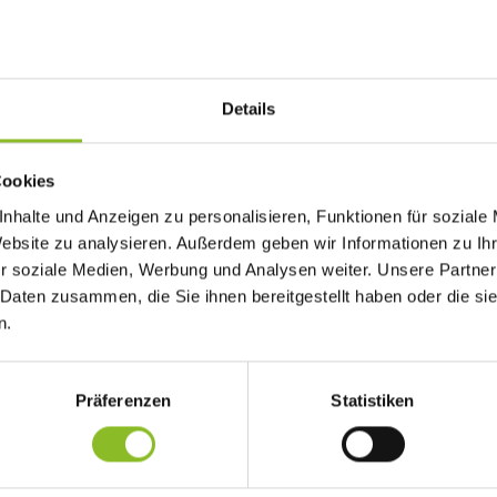
Fa
F
F
T
Details
S
T
Ba
Cookies
nhalte und Anzeigen zu personalisieren, Funktionen für soziale
Website zu analysieren. Außerdem geben wir Informationen zu I
uung
r soziale Medien, Werbung und Analysen weiter. Unsere Partner
n
 Daten zusammen, die Sie ihnen bereitgestellt haben oder die s
en
n.
änke
s am Kirchplatz
Präferenzen
Statistiken