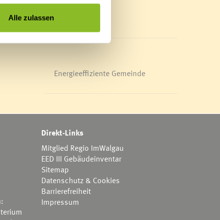
Mediathek
News Archiv
Alle zulassen
Energieeffiziente Gemeinde
Direkt-Links
Mitglied Regio ImWalgau
EED III Gebäudeinventar
Sitemap
Datenschutz & Cookies
Barrierefreiheit
h:
Impressum
terium