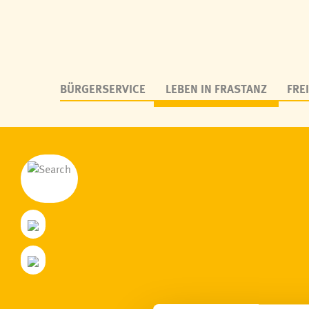
BÜRGERSERVICE
LEBEN IN FRASTANZ
FREI
Personen aus Frastanz
Fraschtner Tr
Zahlen & Daten
Frastanz bitt
Geschichte
Kulturtreff
Parzellen
Netzwerk me
Wappen & Logo
Deutschkurs
Frastanz von oben, Webcam
Soziale Nah