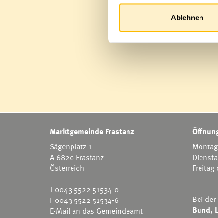
Ablehnen
Marktgemeinde Frastanz
Öffnung
Sägenplatz 1
Montag 
A-6820 Frastanz
Diensta
Österreich
Freitag
T
0043 5522 51534-0
Bei der
F 0043 5522 51534-6
Bund, L
E-Mail an das Gemeindeamt