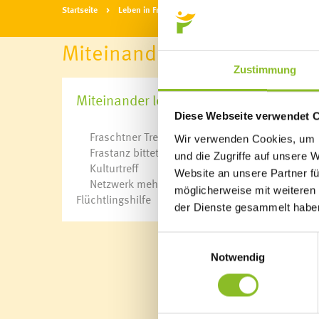
Startseite
Leben in Frastanz
Miteinander leben
Miteinander leben
Zustimmung
Miteinander leben
Diese Webseite verwendet 
Fraschtner Treff
Wir verwenden Cookies, um I
Frastanz bittet zu Tisch
und die Zugriffe auf unsere 
Blackout
Kinderbetre
Kulturtreff
Website an unsere Partner fü
Aktion Heugabel
Kindergärte
Netzwerk mehr Sprache
möglicherweise mit weiteren
Allianz in den Alpen
Schulen
Flüchtlingshilfe
e5
Anmeldung
der Dienste gesammelt habe
Energieberatung
Bibliothek
Klimabündnis
Bücherschr
Einwilligungsauswahl
Landschaftsentwicklungskonzept
Domino s’Hu
Notwendig
Natura 2000: Frastanzer Ried
Photovoltaik-Anlagen