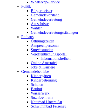
WhatsApp-Service
Politik
Bürgermeister
Gemeindevorstand
Gemeindevertretung
Ausschüsse
Wahlen
Gemeindevertretungssitzungen
Rathaus
Öffnungszeiten
Ansprechpersonen
Sprechstunden
Veröffentlichungsportal
Informationsfreiheit
Online Amtstafel
Jobs & Karriere
Gemeindebetriebe
Kindergärten
Kinderbetreuung
Schulen
Bauhof
Wasserwerk
Sozialzentrum
Naturbad Untere Au
Schwimmbad Felsenau