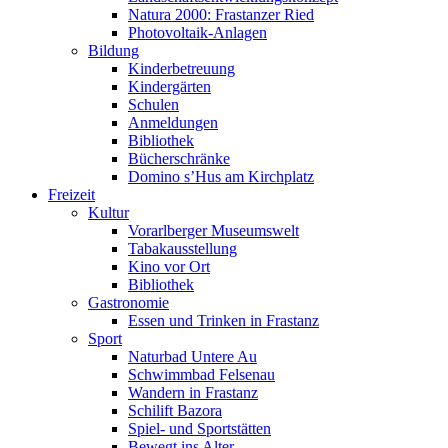
Natura 2000: Frastanzer Ried
Photovoltaik-Anlagen
Bildung
Kinderbetreuung
Kindergärten
Schulen
Anmeldungen
Bibliothek
Bücherschränke
Domino s’Hus am Kirchplatz
Freizeit
Kultur
Vorarlberger Museumswelt
Tabakausstellung
Kino vor Ort
Bibliothek
Gastronomie
Essen und Trinken in Frastanz
Sport
Naturbad Untere Au
Schwimmbad Felsenau
Wandern in Frastanz
Schilift Bazora
Spiel- und Sportstätten
Bewegt ins Alter