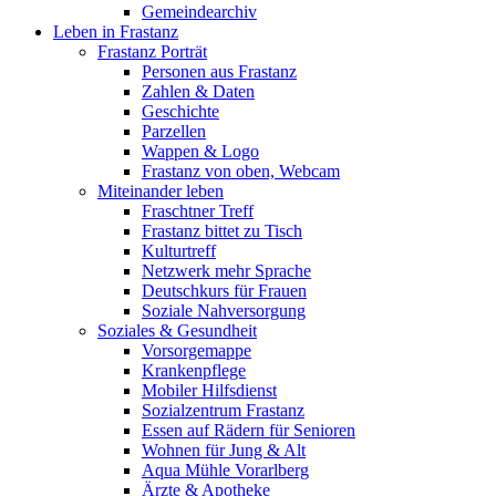
Gemeindearchiv
Leben in Frastanz
Frastanz Porträt
Personen aus Frastanz
Zahlen & Daten
Geschichte
Parzellen
Wappen & Logo
Frastanz von oben, Webcam
Miteinander leben
Fraschtner Treff
Frastanz bittet zu Tisch
Kulturtreff
Netzwerk mehr Sprache
Deutschkurs für Frauen
Soziale Nahversorgung
Soziales & Gesundheit
Vorsorgemappe
Krankenpflege
Mobiler Hilfsdienst
Sozialzentrum Frastanz
Essen auf Rädern für Senioren
Wohnen für Jung & Alt
Aqua Mühle Vorarlberg
Ärzte & Apotheke