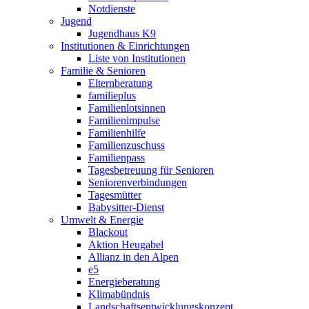
Notdienste
Jugend
Jugendhaus K9
Institutionen & Einrichtungen
Liste von Institutionen
Familie & Senioren
Elternberatung
familieplus
Familienlotsinnen
Familienimpulse
Familienhilfe
Familienzuschuss
Familienpass
Tagesbetreuung für Senioren
Seniorenverbindungen
Tagesmütter
Babysitter-Dienst
Umwelt & Energie
Blackout
Aktion Heugabel
Allianz in den Alpen
e5
Energieberatung
Klimabündnis
Landschaftsentwicklungskonzept