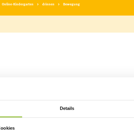
Online-Kindergarten
drinnen
Bewegung
Fa
F
F
T
S
T
Ba
uung
n
en
änke
s am Kirchplatz
Details
Cookies