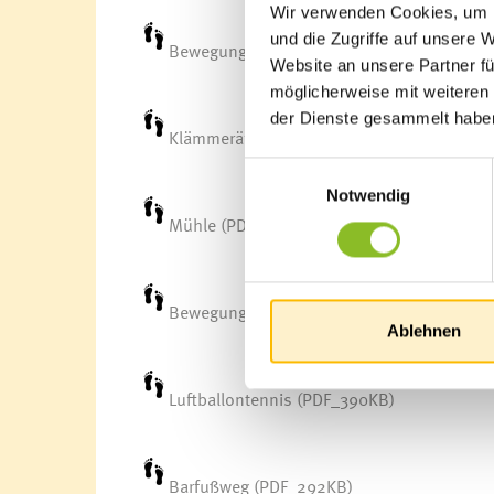
Wir verwenden Cookies, um I
und die Zugriffe auf unsere 
Bewegungs-Memo (PDF_342KB)
Website an unsere Partner fü
möglicherweise mit weiteren
der Dienste gesammelt habe
Klämmeräffchen (PDF_344KB)
Einwilligungsauswahl
Notwendig
Mühle (PDF_3321KB)
Bewegungshit Stampfen&Klatschen (PDF_
Ablehnen
Luftballontennis (PDF_390KB)
Barfußweg (PDF_292KB)