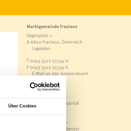
milienhilfe
amilienzuschuss
amilienpass
agesbetreuung für Senioren
Marktgemeinde Frastanz
eniorenverbindungen
Sägenplatz 1
agesmütter
A-6820 Frastanz, Österreich
bysitter-Dienst
Lageplan
T
0043 5522 51534-0
F 0043 5522 51534-6
E-Mail an das Gemeindeamt
Schnellzugriff
Veröffentlichungsportal
Über Cookies
Blackout
Ortsplan
Bürgermeldungen
Veranstaltungskalender