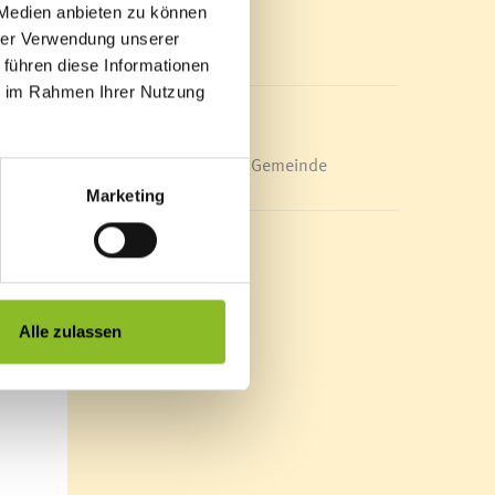
Mediathek
 Medien anbieten zu können
News Archiv
hrer Verwendung unserer
 führen diese Informationen
ie im Rahmen Ihrer Nutzung
Energieeffiziente Gemeinde
Marketing
Alle zulassen