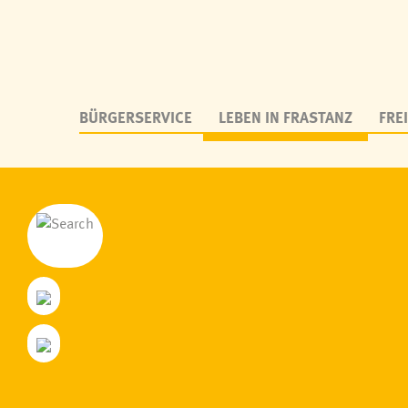
BÜRGERSERVICE
LEBEN IN FRASTANZ
FREI
Personen aus Frastanz
Fraschtner Tr
Zahlen & Daten
Frastanz bitt
Geschichte
Kulturtreff
Parzellen
Netzwerk me
Wappen & Logo
Deutschkurs
Frastanz von oben, Webcam
Soziale Nah