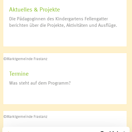
Kulturtreff
Aktuelles & Projekte
Netzwerk mehr Sprache
Deutschkurs für Frauen
Die Pädagoginnen des Kindergartens Fellengatter
Soziale Nahversorgung
berichten über die Projekte, Aktivitäten und Ausflüge.
Vorsorgemappe
Krankenpflege
Mobiler Hilfsdienst
©Marktgemeinde Frastanz
Sozialzentrum Frastanz
Essen auf Rädern für Senioren
Termine
Wohnen für Jung & Alt
Was steht auf dem Programm?
Aqua Mühle Vorarlberg
Ärzte & Apotheke
Notdienste
©Marktgemeinde Frastanz
Jugendhaus K9
Über uns