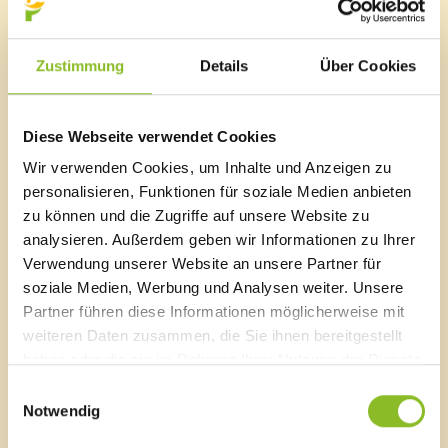
Liste von Institutionen
Hier finden Sie ein Kurzporträt und die Öffnungszeiten.
Zustimmung
Details
Über Cookies
Elternberatung
familieplus
Diese Webseite verwendet Cookies
©Marktgemeinde Frastanz
Familienlotsinnen
Familienimpulse
Wir verwenden Cookies, um Inhalte und Anzeigen zu
Unser Team
Familienhilfe
personalisieren, Funktionen für soziale Medien anbieten
Familienzuschuss
zu können und die Zugriffe auf unsere Website zu
Die Mitarbeiterinnen des Kindergartens Fellengatter.
Familienpass
analysieren. Außerdem geben wir Informationen zu Ihrer
Tagesbetreuung für Senioren
Verwendung unserer Website an unsere Partner für
Seniorenverbindungen
soziale Medien, Werbung und Analysen weiter. Unsere
Tagesmütter
Partner führen diese Informationen möglicherweise mit
Babysitter-Dienst
weiteren Daten zusammen, die Sie ihnen bereitgestellt
Kindergarten Fellengatter
haben oder die sie im Rahmen Ihrer Nutzung der Dienste
Schulgasse 1 (momentan im Kindergarten Amerlügen)
gesammelt haben.
Einwilligungsauswahl
Blackout
A-6820 Frastanz, Österreich
Notwendig
Aktion Heugabel
Lageplan
Allianz in den Alpen