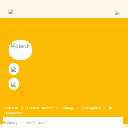
Personen aus Frastanz
Zahlen & Daten
Geschichte
Parzellen
Wappen & Logo
Frastanz von oben, Webcam
Startseite
Leben in Frastanz
Bildung
Kindergärten
KG
Fellengatter
Fraschtner Treff
©Marktgemeinde Frastanz
Frastanz bittet zu Tisch