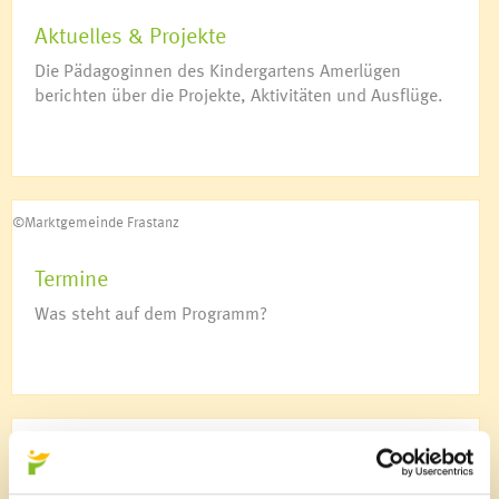
Kulturtreff
Aktuelles & Projekte
Netzwerk mehr Sprache
Deutschkurs für Frauen
Die Pädagoginnen des Kindergartens Amerlügen
Soziale Nahversorgung
berichten über die Projekte, Aktivitäten und Ausflüge.
Vorsorgemappe
Krankenpflege
Mobiler Hilfsdienst
©Marktgemeinde Frastanz
Sozialzentrum Frastanz
Essen auf Rädern für Senioren
Termine
Wohnen für Jung & Alt
Was steht auf dem Programm?
Aqua Mühle Vorarlberg
Ärzte & Apotheke
Notdienste
©Marktgemeinde Frastanz
Jugendhaus K9
Über uns