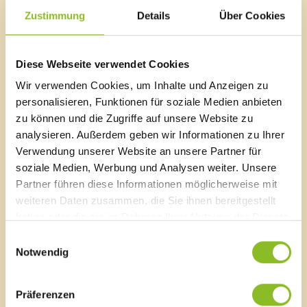
Zustimmung
Details
Über Cookies
Liste von Institutionen
Hier finden Sie ein Kurzporträt und die Öffnungszeiten.
Diese Webseite verwendet Cookies
Elternberatung
familieplus
Wir verwenden Cookies, um Inhalte und Anzeigen zu
©Marktgemeinde Frastanz
Familienlotsinnen
personalisieren, Funktionen für soziale Medien anbieten
Familienimpulse
zu können und die Zugriffe auf unsere Website zu
Unser Team
Familienhilfe
analysieren. Außerdem geben wir Informationen zu Ihrer
Familienzuschuss
Verwendung unserer Website an unsere Partner für
Die Mitarbeiterinnen des Kindergartens Amerlügen.
Familienpass
soziale Medien, Werbung und Analysen weiter. Unsere
Tagesbetreuung für Senioren
Partner führen diese Informationen möglicherweise mit
Seniorenverbindungen
weiteren Daten zusammen, die Sie ihnen bereitgestellt
Tagesmütter
haben oder die sie im Rahmen Ihrer Nutzung der Dienste
Babysitter-Dienst
gesammelt haben.
Kindergarten Amerlügen
Einwilligungsauswahl
Notwendig
Reckholderaweg 8
Blackout
A-6820 Frastanz, Österreich
Aktion Heugabel
Lageplan
Präferenzen
Allianz in den Alpen