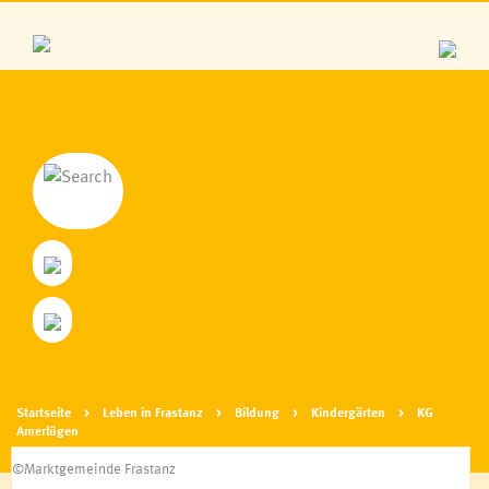
Personen aus Frastanz
Zahlen & Daten
Geschichte
Parzellen
Wappen & Logo
Frastanz von oben, Webcam
Startseite
Leben in Frastanz
Bildung
Kindergärten
KG
Amerlügen
Fraschtner Treff
©Marktgemeinde Frastanz
Frastanz bittet zu Tisch