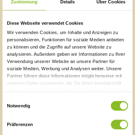
Zustimmung
Details
Über Cookies
Virus, seiner Ausbreitung und zur Impfung.
Link
Aufruf zur Impfung
Diese Webseite verwendet Cookies
Wir verwenden Cookies, um Inhalte und Anzeigen zu
personalisieren, Funktionen für soziale Medien anbieten
zu können und die Zugriffe auf unsere Website zu
analysieren. Außerdem geben wir Informationen zu Ihrer
Marktgemeinde Frastanz
Verwendung unserer Website an unsere Partner für
Sägenplatz 1
soziale Medien, Werbung und Analysen weiter. Unsere
A-6820 Frastanz, Österreich
Partner führen diese Informationen möglicherweise mit
Lageplan
weiteren Daten zusammen, die Sie ihnen bereitgestellt
T
0043 5522 51534-0
haben oder die sie im Rahmen Ihrer Nutzung der Dienste
F 0043 5522 51534-6
gesammelt haben.
Einwilligungsauswahl
E-Mail an das Gemeindeamt
Notwendig
Schnellzugriff
Präferenzen
Veröffentlichungsportal