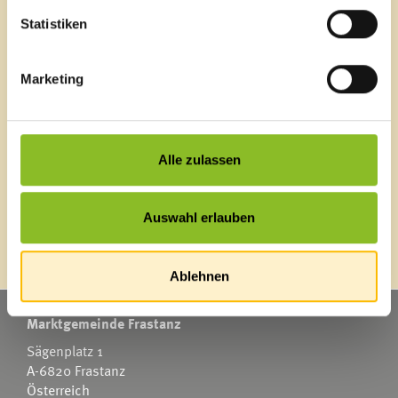
Blackout
Statistiken
Ortsplan
Bürgermeldungen
Veranstaltungskalender
Marketing
Mediathek
News Archiv
Alle zulassen
Energieeffiziente Gemeinde
Auswahl erlauben
Ablehnen
Marktgemeinde Frastanz
Sägenplatz 1
A-6820 Frastanz
Österreich