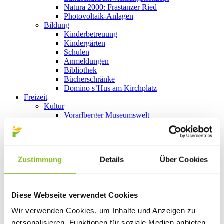
Natura 2000: Frastanzer Ried
Photovoltaik-Anlagen
Bildung
Kinderbetreuung
Kindergärten
Schulen
Anmeldungen
Bibliothek
Bücherschränke
Domino s’Hus am Kirchplatz
Freizeit
Kultur
Vorarlberger Museumswelt
Tabakausstellung
Kino vor Ort
Bibliothek
Gastronomie
Zustimmung
Details
Über Cookies
Essen und Trinken in Frastanz
Sport
Naturbad Untere Au
Schwimmbad Felsenau
Diese Webseite verwendet Cookies
Wandern in Frastanz
Schilift Bazora
Wir verwenden Cookies, um Inhalte und Anzeigen zu
Spiel- und Sportstätten
personalisieren, Funktionen für soziale Medien anbieten
Bewegt ins Alter