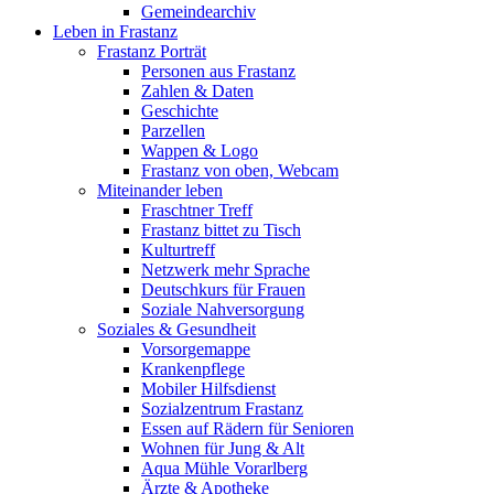
Gemeindearchiv
Leben in Frastanz
Frastanz Porträt
Personen aus Frastanz
Zahlen & Daten
Geschichte
Parzellen
Wappen & Logo
Frastanz von oben, Webcam
Miteinander leben
Fraschtner Treff
Frastanz bittet zu Tisch
Kulturtreff
Netzwerk mehr Sprache
Deutschkurs für Frauen
Soziale Nahversorgung
Soziales & Gesundheit
Vorsorgemappe
Krankenpflege
Mobiler Hilfsdienst
Sozialzentrum Frastanz
Essen auf Rädern für Senioren
Wohnen für Jung & Alt
Aqua Mühle Vorarlberg
Ärzte & Apotheke