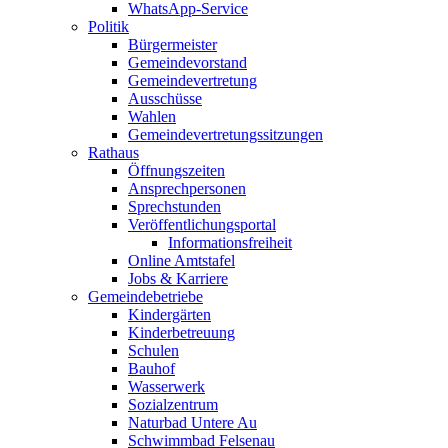
WhatsApp-Service
Politik
Bürgermeister
Gemeindevorstand
Gemeindevertretung
Ausschüsse
Wahlen
Gemeindevertretungssitzungen
Rathaus
Öffnungszeiten
Ansprechpersonen
Sprechstunden
Veröffentlichungsportal
Informationsfreiheit
Online Amtstafel
Jobs & Karriere
Gemeindebetriebe
Kindergärten
Kinderbetreuung
Schulen
Bauhof
Wasserwerk
Sozialzentrum
Naturbad Untere Au
Schwimmbad Felsenau