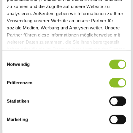
Vereinsleben
zu können und die Zugriffe auf unsere Website zu
Vereinsservice
analysieren. Außerdem geben wir Informationen zu Ihrer
Liste der Frastanzer Vereine
Verwendung unserer Website an unsere Partner für
Veranstaltungen
Veranstaltungskalender
soziale Medien, Werbung und Analysen weiter. Unsere
Wirtschaft
Partner führen diese Informationen möglicherweise mit
Unternehmen & Standort
weiteren Daten zusammen, die Sie ihnen bereitgestellt
Nahversorgerliste
Betriebe
haben oder die sie im Rahmen Ihrer Nutzung der Dienste
Wirtschaftsstandort Frastanz
gesammelt haben.
Einwilligungsauswahl
Gemeindeentwicklung
Wige Frastanz
Notwendig
Wirtschaftsgemeinschaft
Herbstmarkt
Der Walgauer
Präferenzen
Tourismus
Gastronomie
Unterkünfte
Statistiken
Wandern in Frastanz
Naturbad Untere Au
Schwimmbad Felsenau
Vorarlberger Museumswelt
Marketing
Tabakausstellung