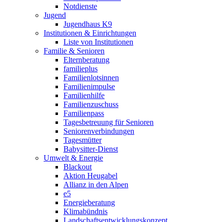
Notdienste
Jugend
Jugendhaus K9
Institutionen & Einrichtungen
Liste von Institutionen
Familie & Senioren
Elternberatung
familieplus
Familienlotsinnen
Familienimpulse
Familienhilfe
Familienzuschuss
Familienpass
Tagesbetreuung für Senioren
Seniorenverbindungen
Tagesmütter
Babysitter-Dienst
Umwelt & Energie
Blackout
Aktion Heugabel
Allianz in den Alpen
e5
Energieberatung
Klimabündnis
Landschaftsentwicklungskonzept