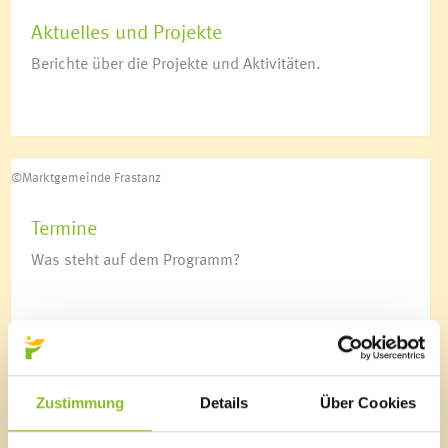
Kulturtreff
Aktuelles und Projekte
Netzwerk mehr Sprache
Deutschkurs für Frauen
Berichte über die Projekte und Aktivitäten.
Soziale Nahversorgung
Vorsorgemappe
Krankenpflege
©Marktgemeinde Frastanz
Mobiler Hilfsdienst
Sozialzentrum Frastanz
Termine
Essen auf Rädern für Senioren
Was steht auf dem Programm?
Wohnen für Jung & Alt
Aqua Mühle Vorarlberg
Ärzte & Apotheke
Notdienste
@Marktgemeinde Frastanz
Jugendhaus K9
Zustimmung
Details
Über Cookies
Über uns