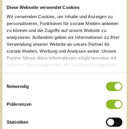
Hier finden Sie ein Kurzporträt und die Öffnungszeiten.
Liste von Institutionen
Diese Webseite verwendet Cookies
Wir verwenden Cookies, um Inhalte und Anzeigen zu
personalisieren, Funktionen für soziale Medien anbieten
Elternberatung
zu können und die Zugriffe auf unsere Website zu
familieplus
analysieren. Außerdem geben wir Informationen zu Ihrer
Unser Team
Familienlotsinnen
Verwendung unserer Website an unsere Partner für
Familienimpulse
Die Mitarbeiterinnen der Kinderbetreuung.
soziale Medien, Werbung und Analysen weiter. Unsere
Familienhilfe
Partner führen diese Informationen möglicherweise mit
Familienzuschuss
weiteren Daten zusammen, die Sie ihnen bereitgestellt
Familienpass
haben oder die sie im Rahmen Ihrer Nutzung der Dienste
Tagesbetreuung für Senioren
gesammelt haben.
Seniorenverbindungen
Einwilligungsauswahl
Kinderbetreuung Hofen
Tagesmütter
Notwendig
Babysitter-Dienst
Schmittengasse 4 A-6820 Frastanz Lageplan
Präferenzen
T
0043 5522 51793 10
Blackout
Leiterin: Beatrix Pedot
Aktion Heugabel
Statistiken
E-Mail an die KiBe
Allianz in den Alpen