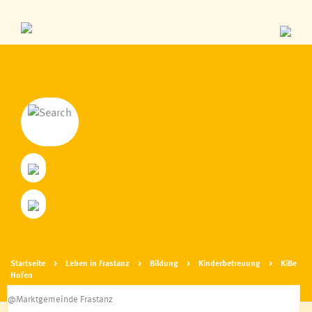
Personen aus Frastanz
Zahlen & Daten
Geschichte
Parzellen
Wappen & Logo
Frastanz von oben, Webcam
Startseite
Leben in Frastanz
Bildung
Kinderbetreuung
KiBe
Hofen
Fraschtner Treff
@Marktgemeinde Frastanz
Frastanz bittet zu Tisch