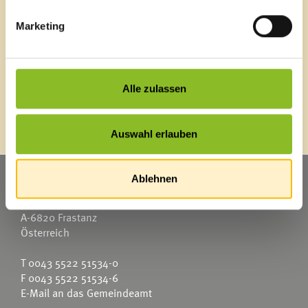
e5
Herunterladen
Energieberatung
Marketing
Konzeption (pdf-Datei, 1799 KB)
Klimabündnis
Kinderschutzkonzeption
Landschaftsentwicklungskonzept
Natura 2000: Frastanzer Ried
Photovoltaik-Anlagen
Alle zulassen
Auswahl erlauben
Kinderbetreuung
Kindergärten
Schulen
Marktgemeinde Frastanz
Ablehnen
Anmeldungen
Bibliothek
Sägenplatz 1
Bücherschränke
A-6820 Frastanz
Domino s’Hus am Kirchplatz
Österreich
T
0043 5522 51534-0
F 0043 5522 51534-6
E-Mail an das Gemeindeamt