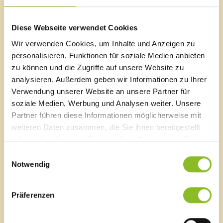
Links
Programm
Tickets & Kino
Diese Webseite verwendet Cookies
Wir verwenden Cookies, um Inhalte und Anzeigen zu
personalisieren, Funktionen für soziale Medien anbieten
zu können und die Zugriffe auf unsere Website zu
Marktgemeinde Frastanz
analysieren. Außerdem geben wir Informationen zu Ihrer
Sägenplatz 1
Verwendung unserer Website an unsere Partner für
A-6820 Frastanz, Österreich
soziale Medien, Werbung und Analysen weiter. Unsere
Lageplan
Partner führen diese Informationen möglicherweise mit
weiteren Daten zusammen, die Sie ihnen bereitgestellt
T
0043 5522 51534-0
F 0043 5522 51534-6
haben oder die sie im Rahmen Ihrer Nutzung der Dienste
E-Mail an das Gemeindeamt
gesammelt haben.
Einwilligungsauswahl
Notwendig
Schnellzugriff
Präferenzen
Veröffentlichungsportal
Blackout