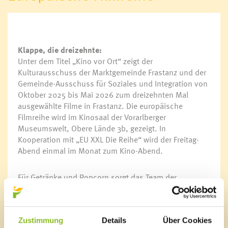
Schwimmbad Felsenau
Wandern in Frastanz
Schilift Bazora
Spiel- und Sportstätten
Klappe, die dreizehnte:
Bewegt ins Alter
Unter dem Titel „Kino vor Ort“ zeigt der
Kulturausschuss der Marktgemeinde Frastanz und der
Gemeinde-Ausschuss für Soziales und Integration von
Vereinsservice
Oktober 2025 bis Mai 2026 zum dreizehnten Mal
Liste der Frastanzer Vereine
ausgewählte Filme in Frastanz. Die europäische
Filmreihe wird im Kinosaal der Vorarlberger
Museumswelt, Obere Lände 3b, gezeigt. In
Kooperation mit „EU XXL Die Reihe“ wird der Freitag-
Veranstaltungskalender
Abend einmal im Monat zum Kino-Abend.
Für Getränke und Popcorn sorgt das Team der
Vorarlberger Museumswelt.
Zustimmung
Details
Über Cookies