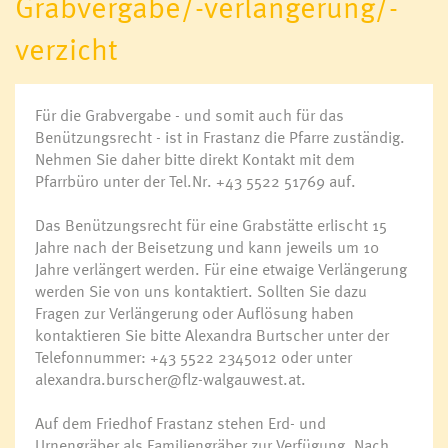
Grabvergabe/-verlängerung/-
Bürgermeister
verzicht
Gemeindevorstand
Gemeindevertretung
Ausschüsse
Für die Grabvergabe - und somit auch für das
Wahlen
Benützungsrecht - ist in Frastanz die Pfarre zuständig.
Gemeindevertretungssitzungen
Nehmen Sie daher bitte direkt Kontakt mit dem
Pfarrbüro unter der Tel.Nr. +43 5522 51769 auf.
Öffnungszeiten
Das Benützungsrecht für eine Grabstätte erlischt 15
Ansprechpersonen
Jahre nach der Beisetzung und kann jeweils um 10
Sprechstunden
Jahre verlängert werden. Für eine etwaige Verlängerung
Veröffentlichungsportal
werden Sie von uns kontaktiert. Sollten Sie dazu
Informationsfreiheit
Fragen zur Verlängerung oder Auflösung haben
kontaktieren Sie bitte Alexandra Burtscher unter der
Telefonnummer: +43 5522 2345012 oder unter
Online Amtstafel
alexandra.burscher@flz-walgauwest.at
.
Jobs & Karriere
Auf dem Friedhof Frastanz stehen Erd- und
Urnengräber als Familiengräber zur Verfügung. Nach