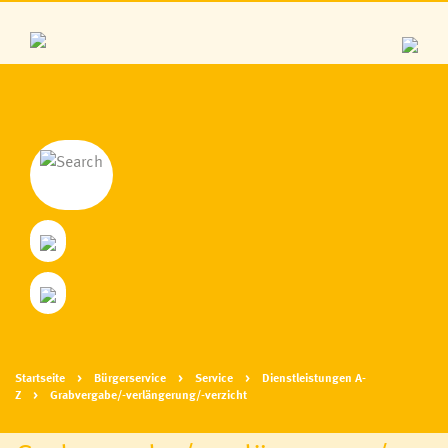
Dienstleistungen A-Z
Bürgermeldungen auf CITIES
Anträge, Formulare
Elektronischer Zustelldienst
Abgaben, Tarife, Gebühren
Verkehr & Mobilität
Abfallentsorgung
Startseite
Bürgerservice
Service
Dienstleistungen A-
Gemeindeblatt, Impulse
Z
Grabvergabe/-verlängerung/-verzicht
WhatsApp-Service