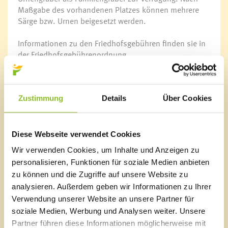
Kindergärten
Maßgabe des vorhandenen Platzes können mehrere
Kinderbetreuung
Särge bzw. Urnen beigesetzt werden.
Schulen
Bauhof
Informationen zu den Friedhofsgebühren finden sie in
Wasserwerk
der Friedhofsgebührenordnung.
Sozialzentrum
Naturbad Untere Au
Schwimmbad Felsenau
Gemeindearchiv
Kontakt
Zustimmung
Details
Über Cookies
Fragen zur Grabvergabe:
Pfarre Frastanz
Tel. +43 5522 51769
Diese Webseite verwendet Cookies
E-Mail:
office@pfarrefrastanz.at
Wir verwenden Cookies, um Inhalte und Anzeigen zu
personalisieren, Funktionen für soziale Medien anbieten
Anregungen & Ideen für den Friedhof sowie Fragen zu
zu können und die Zugriffe auf unsere Website zu
Gebühren:
analysieren. Außerdem geben wir Informationen zu Ihrer
Finanzleistungszentrum Walgau West
Verwendung unserer Website an unsere Partner für
Alexandra Burtscher
soziale Medien, Werbung und Analysen weiter. Unsere
Tel. +43 5522 23450-12
Partner führen diese Informationen möglicherweise mit
E-Mail:
alexandra.burtscher@flz-walgauwest.at