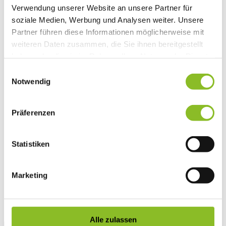
Verwendung unserer Website an unsere Partner für
Vereinsleben
Vereinsservice
soziale Medien, Werbung und Analysen weiter. Unsere
Liste der Frastanzer Vereine
Partner führen diese Informationen möglicherweise mit
Veranstaltungen
weiteren Daten zusammen, die Sie ihnen bereitgestellt
Veranstaltungskalender
Wirtschaft
haben oder die sie im Rahmen Ihrer Nutzung der Dienste
Unternehmen & Standort
gesammelt haben.
Einwilligungsauswahl
Nahversorgerliste
Betriebe
Notwendig
Wirtschaftsstandort Frastanz
Gemeindeentwicklung
Wige Frastanz
Präferenzen
Wirtschaftsgemeinschaft
Herbstmarkt
Der Walgauer
Statistiken
Tourismus
Gastronomie
Unterkünfte
Wandern in Frastanz
Marketing
Naturbad Untere Au
Schwimmbad Felsenau
Vorarlberger Museumswelt
Tabakausstellung
Alle zulassen