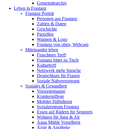
Gemeindearchiv
Leben in Frastanz
Frastanz Porträt
Personen aus Frastanz
Zahlen & Daten
Geschichte
Parzellen
Wappen & Logo
Frastanz von oben, Webcam
Miteinander leben
Fraschtner Treff
Frastanz bittet zu Tisch
Kulturtreff
Netzwerk mehr Sprache
Deutschkurs für Frauen
Soziale Nahversorgung
Soziales & Gesundheit
Vorsorgemappe
Krankenpflege
Mobiler Hilfsdienst
Sozialzentrum Frastanz
Essen auf Rädern für Senioren
Wohnen für Jung & Alt
Aqua Mühle Vorarlberg
Ärzte & Apotheke