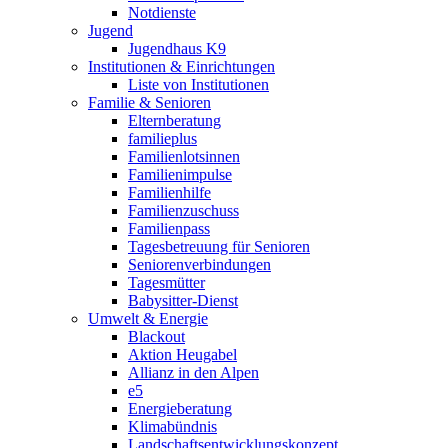
Notdienste
Jugend
Jugendhaus K9
Institutionen & Einrichtungen
Liste von Institutionen
Familie & Senioren
Elternberatung
familieplus
Familienlotsinnen
Familienimpulse
Familienhilfe
Familienzuschuss
Familienpass
Tagesbetreuung für Senioren
Seniorenverbindungen
Tagesmütter
Babysitter-Dienst
Umwelt & Energie
Blackout
Aktion Heugabel
Allianz in den Alpen
e5
Energieberatung
Klimabündnis
Landschaftsentwicklungskonzept