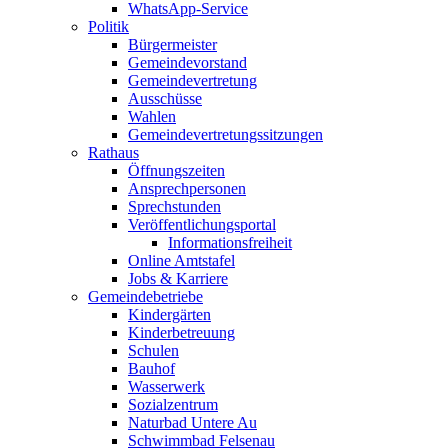
WhatsApp-Service
Politik
Bürgermeister
Gemeindevorstand
Gemeindevertretung
Ausschüsse
Wahlen
Gemeindevertretungssitzungen
Rathaus
Öffnungszeiten
Ansprechpersonen
Sprechstunden
Veröffentlichungsportal
Informationsfreiheit
Online Amtstafel
Jobs & Karriere
Gemeindebetriebe
Kindergärten
Kinderbetreuung
Schulen
Bauhof
Wasserwerk
Sozialzentrum
Naturbad Untere Au
Schwimmbad Felsenau