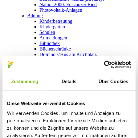
Natura 2000: Frastanzer Ried
Photovoltaik-Anlagen
Bildung
Kinderbetreuung
Kindergärten
Schulen
Anmeldungen
Bibliothek
Bücherschränke
Domino s’Hus am Kirchplatz
Freizeit
Kultur
Vorarlberger Museumswelt
Tabakausstellung
Zustimmung
Details
Über Cookies
Kino vor Ort
Bibliothek
Gastronomie
Essen und Trinken in Frastanz
Diese Webseite verwendet Cookies
Sport
Naturbad Untere Au
Wir verwenden Cookies, um Inhalte und Anzeigen zu
Schwimmbad Felsenau
personalisieren, Funktionen für soziale Medien anbieten
Wandern in Frastanz
Schilift Bazora
zu können und die Zugriffe auf unsere Website zu
Spiel- und Sportstätten
analysieren. Außerdem geben wir Informationen zu Ihrer
Bewegt ins Alter