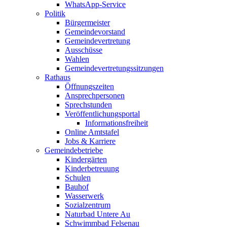
WhatsApp-Service
Politik
Bürgermeister
Gemeindevorstand
Gemeindevertretung
Ausschüsse
Wahlen
Gemeindevertretungssitzungen
Rathaus
Öffnungszeiten
Ansprechpersonen
Sprechstunden
Veröffentlichungsportal
Informationsfreiheit
Online Amtstafel
Jobs & Karriere
Gemeindebetriebe
Kindergärten
Kinderbetreuung
Schulen
Bauhof
Wasserwerk
Sozialzentrum
Naturbad Untere Au
Schwimmbad Felsenau