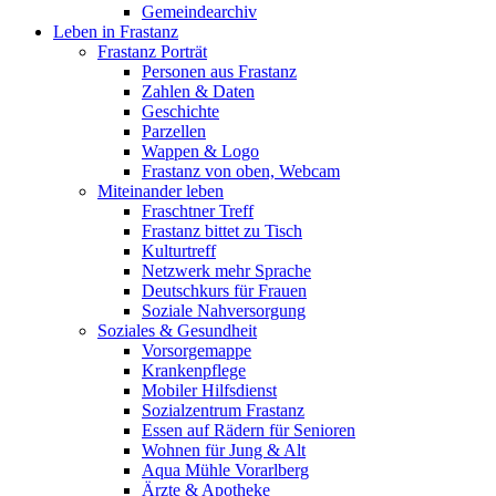
Gemeindearchiv
Leben in Frastanz
Frastanz Porträt
Personen aus Frastanz
Zahlen & Daten
Geschichte
Parzellen
Wappen & Logo
Frastanz von oben, Webcam
Miteinander leben
Fraschtner Treff
Frastanz bittet zu Tisch
Kulturtreff
Netzwerk mehr Sprache
Deutschkurs für Frauen
Soziale Nahversorgung
Soziales & Gesundheit
Vorsorgemappe
Krankenpflege
Mobiler Hilfsdienst
Sozialzentrum Frastanz
Essen auf Rädern für Senioren
Wohnen für Jung & Alt
Aqua Mühle Vorarlberg
Ärzte & Apotheke