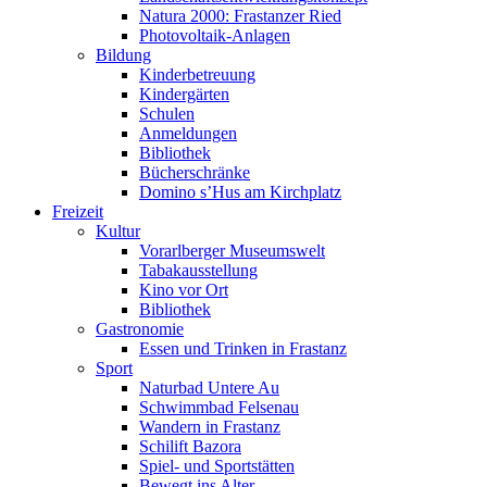
Natura 2000: Frastanzer Ried
Photovoltaik-Anlagen
Bildung
Kinderbetreuung
Kindergärten
Schulen
Anmeldungen
Bibliothek
Bücherschränke
Domino s’Hus am Kirchplatz
Freizeit
Kultur
Vorarlberger Museumswelt
Tabakausstellung
Kino vor Ort
Bibliothek
Gastronomie
Essen und Trinken in Frastanz
Sport
Naturbad Untere Au
Schwimmbad Felsenau
Wandern in Frastanz
Schilift Bazora
Spiel- und Sportstätten
Bewegt ins Alter