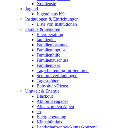
Notdienste
Jugend
Jugendhaus K9
Institutionen & Einrichtungen
Liste von Institutionen
Familie & Senioren
Elternberatung
familieplus
Familienlotsinnen
Familienimpulse
Familienhilfe
Familienzuschuss
Familienpass
Tagesbetreuung für Senioren
Seniorenverbindungen
Tagesmütter
Babysitter-Dienst
Umwelt & Energie
Blackout
Aktion Heugabel
Allianz in den Alpen
e5
Energieberatung
Klimabündnis
Landschaftsentwicklungskonzept