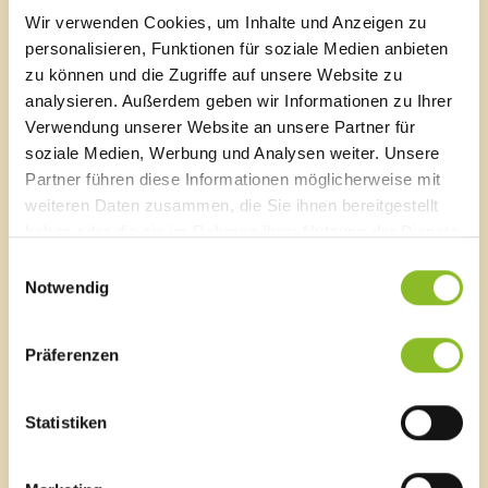
Zustellung von Dokumenten sowie die Nutzung von
Wir verwenden Cookies, um Inhalte und Anzeigen zu
eAusweisen am Smartphone.
personalisieren, Funktionen für soziale Medien anbieten
zu können und die Zugriffe auf unsere Website zu
Die Veranstaltung bietet einen kompakten Überblick
analysieren. Außerdem geben wir Informationen zu Ihrer
über die Funktionen des Digitalen Amts und der ID
Verwendung unserer Website an unsere Partner für
Austria, praktische Tipps zur Nutzung sowie die
soziale Medien, Werbung und Analysen weiter. Unsere
Möglichkeit, Fragen direkt an die Expertin Leslie
Partner führen diese Informationen möglicherweise mit
Himmen zu stellen.
weiteren Daten zusammen, die Sie ihnen bereitgestellt
haben oder die sie im Rahmen Ihrer Nutzung der Dienste
Um am Workshop aktiv teilnehmen zu können, sollte
die ID Austria im Bürgerservice Frastanz vorregistriert
gesammelt haben.
Einwilligungsauswahl
und die Registrierung zu Hause abgeschlossen
Notwendig
werden. Die Teilnahme ist kostenlos, die Plätze sind
jedoch begrenzt, Anmeldungen werden gerne im
Bürgerservice Frastanz oder telefonisch unter
Präferenzen
05522/51534 entgegengenommen.
Statistiken