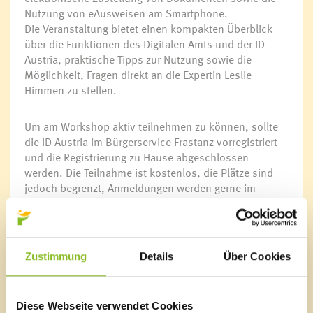
Nutzung von eAusweisen am Smartphone.
Die Veranstaltung bietet einen kompakten Überblick
über die Funktionen des Digitalen Amts und der ID
Austria, praktische Tipps zur Nutzung sowie die
Möglichkeit, Fragen direkt an die Expertin Leslie
Himmen zu stellen.
Um am Workshop aktiv teilnehmen zu können, sollte
die ID Austria im Bürgerservice Frastanz vorregistriert
und die Registrierung zu Hause abgeschlossen
werden. Die Teilnahme ist kostenlos, die Plätze sind
jedoch begrenzt, Anmeldungen werden gerne im
Bürgerservice Frastanz oder telefonisch unter
05522/51534 entgegengenommen.erfahren
interessierte Frastanzer und Frastanzerinnen im
Sitzungssaal des Rathauses, wie die neue
Zustimmung
Details
Über Cookies
elektronische Identität ID-Austria funktioniert und
welche Vorteile sie bietet. Die ID Austria ersetzt die
bisherige Handy-Signatur und ermöglicht unter
Diese Webseite verwendet Cookies
anderem digitale Unterschriften, die elektronische