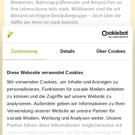
Nistweisen, Nahrungspräferenzen und Ansprüchen an
ihre Lebensräume teils stark. Wildbienen sind die mit
Abstand wichtigste Bestäubergruppe – doch über die
Hälfte der Arten ist stark bedroht.
Im Zuge des Vortragsabends tauchen wir in die äußerst
vielfältige und faszinierende Welt der Wildbienen ein.
Es werden Tipps zu Förderung und Schutz gegeben
Zustimmung
Details
Über Cookies
sowie Raum für Fragen und Diskussion geboten. Ein
spannender Abend für alle naturinteressierten
Personen. Vorwissen wird nicht vorausgesetzt. Der
Diese Webseite verwendet Cookies
Eintritt ist frei.
Wir verwenden Cookies, um Inhalte und Anzeigen zu
Überblick:
personalisieren, Funktionen für soziale Medien anbieten
Vortrag mit Mag. Bernhard Schneller
zu können und die Zugriffe auf unsere Website zu
05. Juni 2024, 19:30 Uhr
analysieren. Außerdem geben wir Informationen zu Ihrer
Feuerwehrhaus Frastanz
Verwendung unserer Website an unsere Partner für
Eintritt frei
soziale Medien, Werbung und Analysen weiter. Unsere
Link:
www.wild-bienen.at
Partner führen diese Informationen möglicherweise mit
weiteren Daten zusammen, die Sie ihnen bereitgestellt