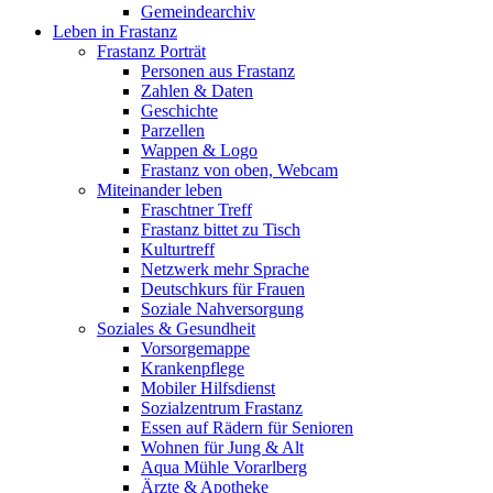
Gemeindearchiv
Leben in Frastanz
Frastanz Porträt
Personen aus Frastanz
Zahlen & Daten
Geschichte
Parzellen
Wappen & Logo
Frastanz von oben, Webcam
Miteinander leben
Fraschtner Treff
Frastanz bittet zu Tisch
Kulturtreff
Netzwerk mehr Sprache
Deutschkurs für Frauen
Soziale Nahversorgung
Soziales & Gesundheit
Vorsorgemappe
Krankenpflege
Mobiler Hilfsdienst
Sozialzentrum Frastanz
Essen auf Rädern für Senioren
Wohnen für Jung & Alt
Aqua Mühle Vorarlberg
Ärzte & Apotheke