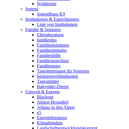
Notdienste
Jugend
Jugendhaus K9
Institutionen & Einrichtungen
Liste von Institutionen
Familie & Senioren
Elternberatung
familieplus
Familienlotsinnen
Familienimpulse
Familienhilfe
Familienzuschuss
Familienpass
Tagesbetreuung für Senioren
Seniorenverbindungen
Tagesmütter
Babysitter-Dienst
Umwelt & Energie
Blackout
Aktion Heugabel
Allianz in den Alpen
e5
Energieberatung
Klimabündnis
Landschaftsentwicklungskonzept