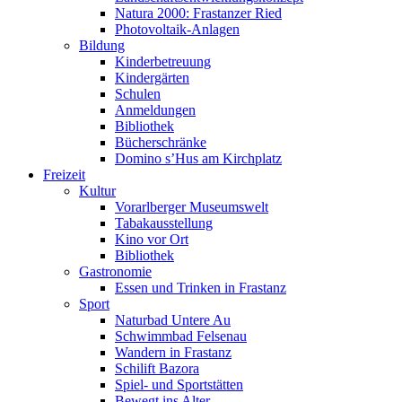
Natura 2000: Frastanzer Ried
Photovoltaik-Anlagen
Bildung
Kinderbetreuung
Kindergärten
Schulen
Anmeldungen
Bibliothek
Bücherschränke
Domino s’Hus am Kirchplatz
Freizeit
Kultur
Vorarlberger Museumswelt
Tabakausstellung
Kino vor Ort
Bibliothek
Gastronomie
Essen und Trinken in Frastanz
Sport
Naturbad Untere Au
Schwimmbad Felsenau
Wandern in Frastanz
Schilift Bazora
Spiel- und Sportstätten
Bewegt ins Alter