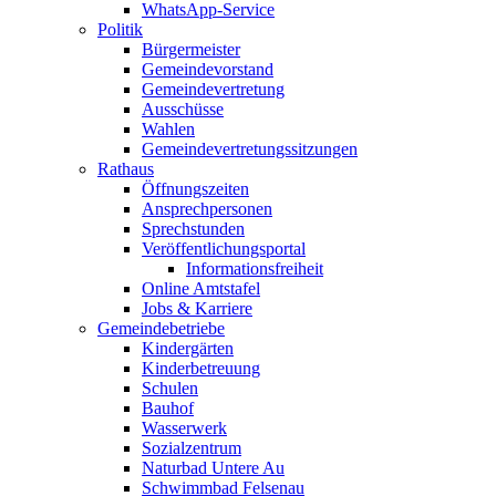
WhatsApp-Service
Politik
Bürgermeister
Gemeindevorstand
Gemeindevertretung
Ausschüsse
Wahlen
Gemeindevertretungssitzungen
Rathaus
Öffnungszeiten
Ansprechpersonen
Sprechstunden
Veröffentlichungsportal
Informationsfreiheit
Online Amtstafel
Jobs & Karriere
Gemeindebetriebe
Kindergärten
Kinderbetreuung
Schulen
Bauhof
Wasserwerk
Sozialzentrum
Naturbad Untere Au
Schwimmbad Felsenau