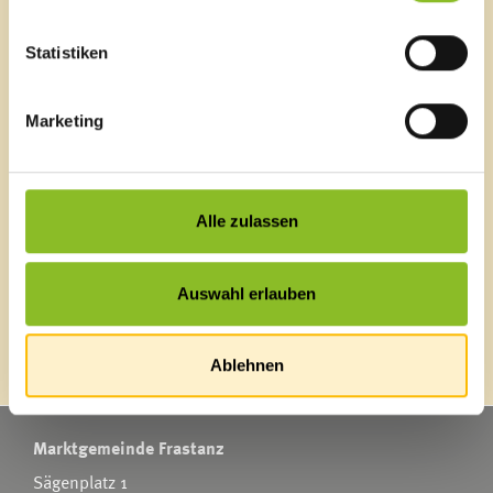
Schnellzugriff
Veröffentlichungsportal
Statistiken
Blackout
Ortsplan
Bürgermeldungen
Marketing
Veranstaltungskalender
Mediathek
News Archiv
Alle zulassen
Auswahl erlauben
Energieeffiziente Gemeinde
Ablehnen
Marktgemeinde Frastanz
Sägenplatz 1