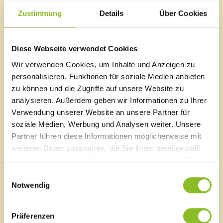
Übersicht:
Zustimmung
Details
Über Cookies
Wann: 03.04.2019, 14:30 Uhr
Ort: Sozialzentrum, Schmittengasse
Der Eingang befindet sich hinten beim Parkplatz.
Diese Webseite verwendet Cookies
Für Kinderbetreuung ist gesorgt.
Wir verwenden Cookies, um Inhalte und Anzeigen zu
personalisieren, Funktionen für soziale Medien anbieten
zu können und die Zugriffe auf unsere Website zu
analysieren. Außerdem geben wir Informationen zu Ihrer
Marktgemeinde Frastanz
Verwendung unserer Website an unsere Partner für
soziale Medien, Werbung und Analysen weiter. Unsere
Sägenplatz 1
Partner führen diese Informationen möglicherweise mit
A-6820 Frastanz, Österreich
weiteren Daten zusammen, die Sie ihnen bereitgestellt
Lageplan
haben oder die sie im Rahmen Ihrer Nutzung der Dienste
T
0043 5522 51534-0
gesammelt haben.
Einwilligungsauswahl
F 0043 5522 51534-6
Notwendig
E-Mail an das Gemeindeamt
Präferenzen