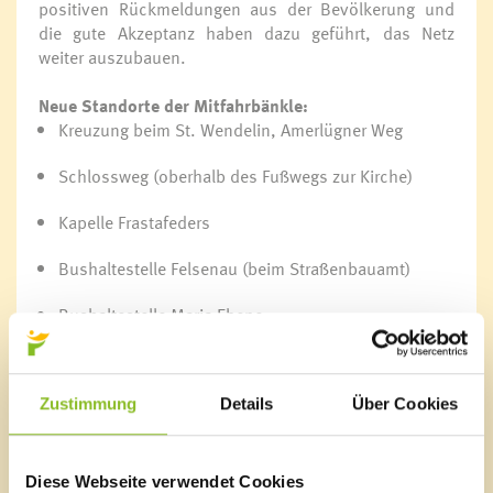
positiven Rückmeldungen aus der Bevölkerung und
die gute Akzeptanz haben dazu geführt, das Netz
weiter auszubauen.
Neue Standorte der Mitfahrbänkle:
Kreuzung beim St. Wendelin, Amerlügner Weg
Schlossweg (oberhalb des Fußwegs zur Kirche)
Kapelle Frastafeders
Bushaltestelle Felsenau (beim Straßenbauamt)
Bushaltestelle Maria Ebene
Bushaltestelle Maria Grün
Zustimmung
Details
Über Cookies
Ein Standort in Amerlügen befindet sich noch in der
Planungsphase. Die Marktgemeinde Frastanz ist
Diese Webseite verwendet Cookies
optimistisch, zeitnah eine geeignete Lösung