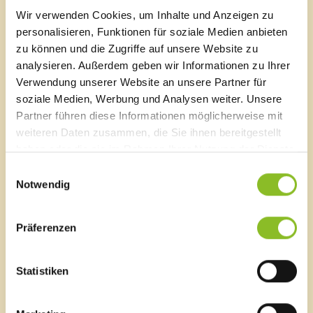
präsentieren zu können.
Wir verwenden Cookies, um Inhalte und Anzeigen zu
personalisieren, Funktionen für soziale Medien anbieten
Die neuen Standorte wurden bewusst so gewählt, dass
zu können und die Zugriffe auf unsere Website zu
sie sowohl von Fußgänger:innen als auch von
analysieren. Außerdem geben wir Informationen zu Ihrer
Autofahrer:innen gut wahrgenommen werden können.
Verwendung unserer Website an unsere Partner für
Wie gehabt signalisieren Personen durch das
soziale Medien, Werbung und Analysen weiter. Unsere
Platznehmen auf dem Mitfahrbänkle und das
Partner führen diese Informationen möglicherweise mit
Hochziehen der Fahne, dass sie gerne mitgenommen
weiteren Daten zusammen, die Sie ihnen bereitgestellt
werden möchten. So wird unkompliziert und
haben oder die sie im Rahmen Ihrer Nutzung der Dienste
niederschwellig eine Mitfahrgelegenheit möglich.
gesammelt haben.
Einwilligungsauswahl
Link
Notwendig
Bericht Mitfahrbänkle in Frastanz
(Bericht vom
07.10.2024)
Präferenzen
Statistiken