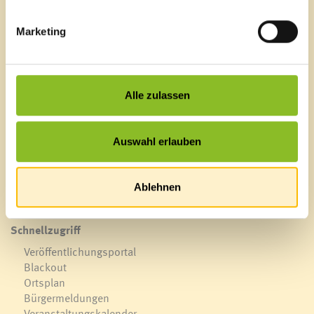
Marketing
Marktgemeinde Frastanz
Sägenplatz 1
Alle zulassen
A-6820 Frastanz, Österreich
Lageplan
Auswahl erlauben
T
0043 5522 51534-0
F 0043 5522 51534-6
E-Mail an das Gemeindeamt
Ablehnen
Schnellzugriff
Veröffentlichungsportal
Blackout
Ortsplan
Bürgermeldungen
Veranstaltungskalender