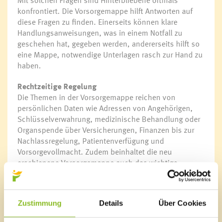
Mit solchen Fragen sind Hinterbliebene oftmals
konfrontiert. Die Vorsorgemappe hilft Antworten auf
diese Fragen zu finden. Einerseits können klare
Handlungsanweisungen, was in einem Notfall zu
geschehen hat, gegeben werden, andererseits hilft so
eine Mappe, notwendige Unterlagen rasch zur Hand zu
haben.
Rechtzeitige Regelung
Die Themen in der Vorsorgemappe reichen von
persönlichen Daten wie Adressen von Angehörigen,
Schlüsselverwahrung, medizinische Behandlung oder
Organspende über Versicherungen, Finanzen bis zur
Nachlassregelung, Patientenverfügung und
Vorsorgevollmacht. Zudem beinhaltet die neu
erschienene Vorsorgemappe auch das wichtige
Instrument der Angehörigenvertretung. „Mit der
Vorsorgemappe können wichtige Fragen rechtzeitig
geregelt werden und sie hilft, Dinge anzusprechen,
Zustimmung
Details
Über Cookies
über die man nicht immer gerne spricht“, ist
Vizebürgermeisterin Ilse Mock überzeugt.