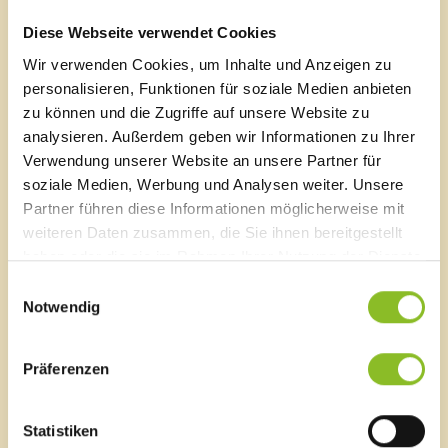
Diese Webseite verwendet Cookies
Gemeinsam ausfüllen
Wir verwenden Cookies, um Inhalte und Anzeigen zu
Idealerweise wird die Vorsorgemappe mit einem
personalisieren, Funktionen für soziale Medien anbieten
Angehörigen oder einer Person des Vertrauens
zu können und die Zugriffe auf unsere Website zu
durchgearbeitet. Der richtige Ort für so ein Gespräch
analysieren. Außerdem geben wir Informationen zu Ihrer
ist der Küchentisch und nicht die Ordination eines
Verwendung unserer Website an unsere Partner für
Arztes oder das Büro eines Rechtsanwalts. Allerdings
empfiehlt es sich, bei einigen Themen wie
soziale Medien, Werbung und Analysen weiter. Unsere
beispielsweise dem Verfassen eines Testaments oder
Partner führen diese Informationen möglicherweise mit
der Hinterlegung einer Patientenverfügung, einen
weiteren Daten zusammen, die Sie ihnen bereitgestellt
Rechtsanwalt zu kontaktieren.
haben oder die sie im Rahmen Ihrer Nutzung der Dienste
gesammelt haben.
Einwilligungsauswahl
Kaufen oder herunterladen
Notwendig
Die Vorsorgemappe ist in der Bürgerservice-Stelle im
Rathaus Frastanz sowie über den Krankenpflegeverein
und den Mobilen Hilfsdienst erhältlich. Kosten: 3,00
Präferenzen
Euro. Im Internet kann die Vorsorgemappe unter
www.frastanz.at/vorsorgemappe
kostenlos
Statistiken
heruntergeladen werden.