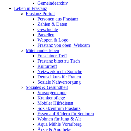
Gemeindearchiv
Leben in Frastanz
Frastanz Porträt
Personen aus Frastanz
Zahlen & Daten
Geschichte
Parzellen
Wappen & Logo
Frastanz von oben, Webcam
Miteinander leben
Fraschtner Treff
Frastanz bittet zu Tisch
Kulturtreff
Netzwerk mehr Sprache
Deutschkurs für Frauen
Soziale Nahversorgung
Soziales & Gesundheit
Vorsorgemappe
Krankenpflege
Mobiler Hilfsdienst
Sozialzentrum Frastanz
Essen auf Rädern für Senioren
Wohnen für Jung & Alt
Aqua Mühle Vorarlberg
Ärzte & Apotheke