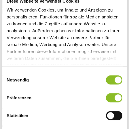
Diese Webseite verwendet Cookies
Wir verwenden Cookies, um Inhalte und Anzeigen zu
personalisieren, Funktionen für soziale Medien anbieten
Startseite
zu können und die Zugriffe auf unsere Website zu
Übersicht
analysieren. Außerdem geben wir Informationen zu Ihrer
News
Verwendung unserer Website an unsere Partner für
News
soziale Medien, Werbung und Analysen weiter. Unsere
Partner führen diese Informationen möglicherweise mit
Vorbereitung für den Ernstfall
weiteren Daten zusammen, die Sie ihnen bereitgestellt
haben oder die sie im Rahmen Ihrer Nutzung der Dienste
17.11.2025 | Um für ein Blackout gerüstet zu sein, fand kürzlich in
gesammelt haben.
Einwilligungsauswahl
der Marktgemeinde Frastanz eine groß angelegte Blackout-Übung
Notwendig
des Landes Vorarlberg statt.
Präferenzen
©E-Werke/3 STV/Matthias Decker
Ein „Blackout“, stellt einen großflächigen und länger
andauernden Stromausfall, der alle Lebensbereiche betrifft,
Statistiken
dar. Kommunikation, Versorgung, Verkehr und Sicherheit
sind, in dieser Zeit, ohne Stromversorgung. Um für diesen