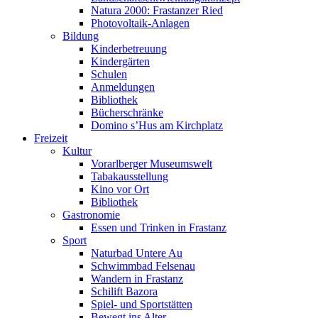
Natura 2000: Frastanzer Ried
Photovoltaik-Anlagen
Bildung
Kinderbetreuung
Kindergärten
Schulen
Anmeldungen
Bibliothek
Bücherschränke
Domino s’Hus am Kirchplatz
Freizeit
Kultur
Vorarlberger Museumswelt
Tabakausstellung
Kino vor Ort
Bibliothek
Gastronomie
Essen und Trinken in Frastanz
Sport
Naturbad Untere Au
Schwimmbad Felsenau
Wandern in Frastanz
Schilift Bazora
Spiel- und Sportstätten
Bewegt ins Alter