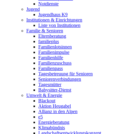
Notdienste
Jugend
Jugendhaus K9
Institutionen & Einrichtungen
Liste von Institutionen
Familie & Senioren
Elternberatung
familieplus
Familienlotsinnen
Familienimpulse
Familienhilfe
Familienzuschuss
Familienpass
Tagesbetreuung für Senioren
Seniorenverbindungen
Tagesmütter
Babysitter-Dienst
Umwelt & Energie
Blackout
Aktion Heugabel
Allianz in den Alpen
e5
Energieberatung
Klimabündnis
Landschaftsentwicklungskonzept