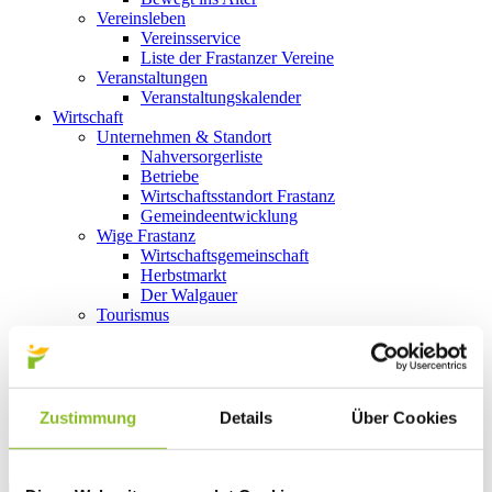
Vereinsleben
Vereinsservice
Liste der Frastanzer Vereine
Veranstaltungen
Veranstaltungskalender
Wirtschaft
Unternehmen & Standort
Nahversorgerliste
Betriebe
Wirtschaftsstandort Frastanz
Gemeindeentwicklung
Wige Frastanz
Wirtschaftsgemeinschaft
Herbstmarkt
Der Walgauer
Tourismus
Gastronomie
Unterkünfte
Wandern in Frastanz
Naturbad Untere Au
Schwimmbad Felsenau
Zustimmung
Details
Über Cookies
Vorarlberger Museumswelt
Tabakausstellung