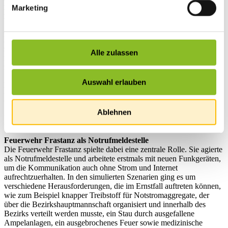
Ernstfall gerüstet zu sein, fand kürzlich in der Marktgemeinde
Marketing
Frastanz eine groß angelegte Blackout-Übung des Landes
Vorarlberg statt.
Im Rahmen der Übung wurde ein vollständiger Stromausfall
simuliert. Die Einsatzkräfte erhielten verschlossene Kuverts mit
Alle zulassen
realistischen Szenarien, die Schritt für Schritt abgearbeitet werden
mussten. Dafür traf sich die Gemeindeeinsatzleitung im
Sitzungszimmer im Feuerwehrhaus Frastanz, um das Vorgehen zu
Auswahl erlauben
koordinieren. Oberste Priorität hatte die Sicherstellung der Wasser-
und Abwasserversorgung für die Bevölkerung und hier konnte
bestätigt werden, dass sowohl die Wasser- als auch die
Ablehnen
Abwasserversorgung, im Falle eines Blackouts in Frastanz gesichert
ist.
Feuerwehr Frastanz als Notrufmeldestelle
Die Feuerwehr Frastanz spielte dabei eine zentrale Rolle. Sie agierte
als Notrufmeldestelle und arbeitete erstmals mit neuen Funkgeräten,
um die Kommunikation auch ohne Strom und Internet
aufrechtzuerhalten. In den simulierten Szenarien ging es um
verschiedene Herausforderungen, die im Ernstfall auftreten können,
wie zum Beispiel knapper Treibstoff für Notstromaggregate, der
über die Bezirkshauptmannschaft organisiert und innerhalb des
Bezirks verteilt werden musste, ein Stau durch ausgefallene
Ampelanlagen, ein ausgebrochenes Feuer sowie medizinische