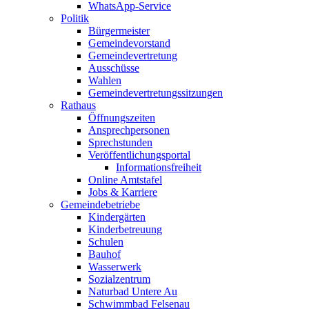
WhatsApp-Service
Politik
Bürgermeister
Gemeindevorstand
Gemeindevertretung
Ausschüsse
Wahlen
Gemeindevertretungssitzungen
Rathaus
Öffnungszeiten
Ansprechpersonen
Sprechstunden
Veröffentlichungsportal
Informationsfreiheit
Online Amtstafel
Jobs & Karriere
Gemeindebetriebe
Kindergärten
Kinderbetreuung
Schulen
Bauhof
Wasserwerk
Sozialzentrum
Naturbad Untere Au
Schwimmbad Felsenau