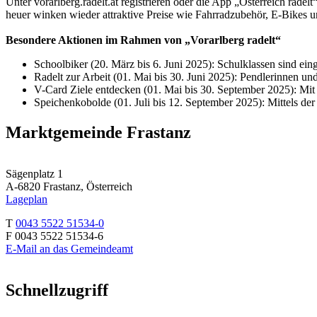
Unter vorarlberg.radelt.at registrieren oder die App „Österreich rad
heuer winken wieder attraktive Preise wie Fahrradzubehör, E-Bikes u
Besondere Aktionen im Rahmen von „Vorarlberg radelt“
Schoolbiker (20. März bis 6. Juni 2025): Schulklassen sind e
Radelt zur Arbeit (01. Mai bis 30. Juni 2025): Pendlerinnen u
V-Card Ziele entdecken (01. Mai bis 30. September 2025): Mit 
Speichenkobolde (01. Juli bis 12. September 2025): Mittels de
Marktgemeinde Frastanz
Sägenplatz 1
A-6820 Frastanz, Österreich
Lageplan
T
0043 5522 51534-0
F 0043 5522 51534-6
E-Mail an das Gemeindeamt
Schnellzugriff