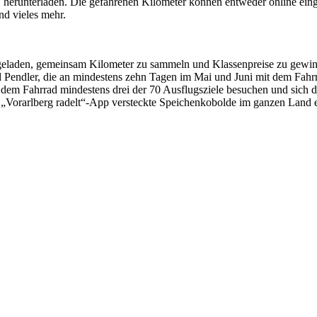
elt“ herunterladen. Die gefahrenen Kilometer können entweder online ei
nd vieles mehr.
ingeladen, gemeinsam Kilometer zu sammeln und Klassenpreise zu gewi
nd Pendler, die an mindestens zehn Tagen im Mai und Juni mit dem Fahr
dem Fahrrad mindestens drei der 70 Ausflugsziele besuchen und sich di
r „Vorarlberg radelt“-App versteckte Speichenkobolde im ganzen Land 