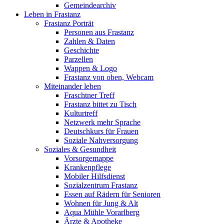
Gemeindearchiv
Leben in Frastanz
Frastanz Porträt
Personen aus Frastanz
Zahlen & Daten
Geschichte
Parzellen
Wappen & Logo
Frastanz von oben, Webcam
Miteinander leben
Fraschtner Treff
Frastanz bittet zu Tisch
Kulturtreff
Netzwerk mehr Sprache
Deutschkurs für Frauen
Soziale Nahversorgung
Soziales & Gesundheit
Vorsorgemappe
Krankenpflege
Mobiler Hilfsdienst
Sozialzentrum Frastanz
Essen auf Rädern für Senioren
Wohnen für Jung & Alt
Aqua Mühle Vorarlberg
Ärzte & Apotheke