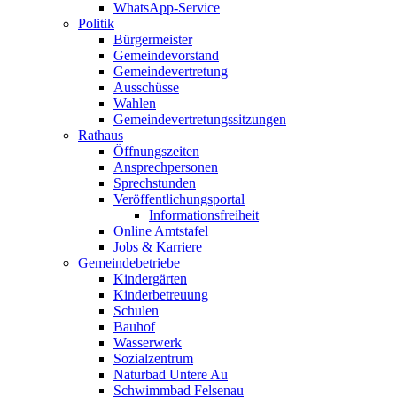
WhatsApp-Service
Politik
Bürgermeister
Gemeindevorstand
Gemeindevertretung
Ausschüsse
Wahlen
Gemeindevertretungssitzungen
Rathaus
Öffnungszeiten
Ansprechpersonen
Sprechstunden
Veröffentlichungsportal
Informationsfreiheit
Online Amtstafel
Jobs & Karriere
Gemeindebetriebe
Kindergärten
Kinderbetreuung
Schulen
Bauhof
Wasserwerk
Sozialzentrum
Naturbad Untere Au
Schwimmbad Felsenau