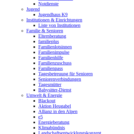
Notdienste
Jugend
Jugendhaus K9
Institutionen & Einrichtungen
Liste von Institutionen
Familie & Senioren
Elternberatung
familieplus
Familienlotsinnen
Familienimpulse
Familienhilfe
Familienzuschuss
Familienpass
Tagesbetreuung für Senioren
Seniorenverbindungen
Tagesmütter
Babysitter-Dienst
Umwelt & Energie
Blackout
Aktion Heugabel
Allianz in den Alpen
e5
Energieberatung
Klimabündnis
Landschaftsentwicklungskonzept