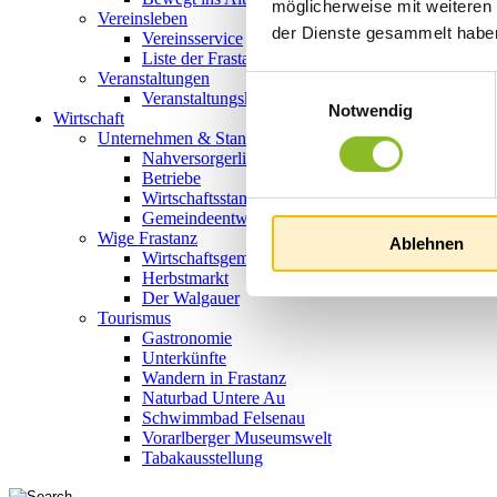
möglicherweise mit weiteren
Vereinsleben
der Dienste gesammelt habe
Vereinsservice
Liste der Frastanzer Vereine
Veranstaltungen
Einwilligungsauswahl
Veranstaltungskalender
Notwendig
Wirtschaft
Unternehmen & Standort
Nahversorgerliste
Betriebe
Wirtschaftsstandort Frastanz
Gemeindeentwicklung
Wige Frastanz
Ablehnen
Wirtschaftsgemeinschaft
Herbstmarkt
Der Walgauer
Tourismus
Gastronomie
Unterkünfte
Wandern in Frastanz
Naturbad Untere Au
Schwimmbad Felsenau
Vorarlberger Museumswelt
Tabakausstellung