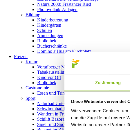
Natura 2000: Frastanzer Ried
Photovoltaik-Anlagen
Bildung
Kinderbetreuung
Kindergärten
Schulen
Anmeldungen
Bibliothek
Bücherschränke
Domino s’Hus am Kirchplatz
Freizeit
Kultur
Vorarlberger Museumswelt
Tabakausstellung
Kino vor Ort
Zustimmung
Bibliothek
Gastronomie
Essen und Trinken in Frastanz
Sport
Diese Webseite verwendet 
Naturbad Untere Au
Schwimmbad Felsenau
Wir verwenden Cookies, um I
Wandern in Frastanz
und die Zugriffe auf unsere 
Schilift Bazora
Spiel- und Sportstätten
Website an unsere Partner fü
Bewegt ins Alter