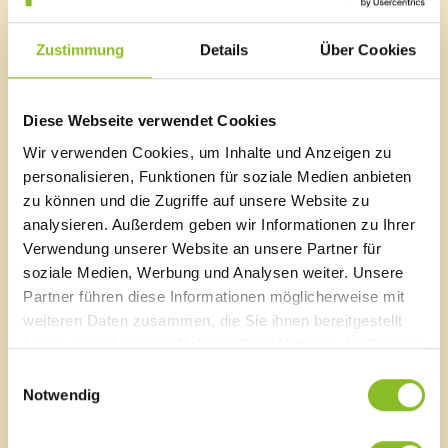
Vortrag nach.
Zustimmung
Details
Über Cookies
Allerdings stehen an diesem Abend einmal nicht die
deutschen Dialektwörter im Vordergrund, sondern die,
die aus einer Sprache entstammen, die seit ca. 500
Diese Webseite verwendet Cookies
Jahren nicht mehr bei uns gesprochen wird – dem
Rätoromanischen. Es ist erstaunlich, wie viele es
Wir verwenden Cookies, um Inhalte und Anzeigen zu
(noch) davon gibt und von denen manche zum
personalisieren, Funktionen für soziale Medien anbieten
Allgemeingut des an sich schon variantenreichen
zu können und die Zugriffe auf unsere Website zu
Vorarlberger Dialekts wurden.
analysieren. Außerdem geben wir Informationen zu Ihrer
Verwendung unserer Website an unsere Partner für
Zugleich wird auch das Buch „Flurnamen Walgau –
soziale Medien, Werbung und Analysen weiter. Unsere
Deutungen“ aus der Feder des pensionierten Prof. für
Partner führen diese Informationen möglicherweise mit
Romanistik an der Uni Innsbruck und gebürtigen
weiteren Daten zusammen, die Sie ihnen bereitgestellt
Bürsers, Guntram Plangg, präsentiert.
haben oder die sie im Rahmen Ihrer Nutzung der Dienste
Vortrag mit Univ.-Prof. Dr. Guntram Plangg
gesammelt haben.
Einwilligungsauswahl
17.09.2021, 20:00 Uhr
Notwendig
Wolfhaus-Dachboden, Nenzing
Eintritt frei