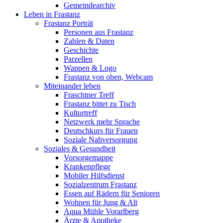
Gemeindearchiv
Leben in Frastanz
Frastanz Porträt
Personen aus Frastanz
Zahlen & Daten
Geschichte
Parzellen
Wappen & Logo
Frastanz von oben, Webcam
Miteinander leben
Fraschtner Treff
Frastanz bittet zu Tisch
Kulturtreff
Netzwerk mehr Sprache
Deutschkurs für Frauen
Soziale Nahversorgung
Soziales & Gesundheit
Vorsorgemappe
Krankenpflege
Mobiler Hilfsdienst
Sozialzentrum Frastanz
Essen auf Rädern für Senioren
Wohnen für Jung & Alt
Aqua Mühle Vorarlberg
Ärzte & Apotheke