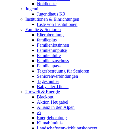
Notdienste
Jugend
Jugendhaus K9
Institutionen & Einrichtungen
Liste von Institutionen
Familie & Senioren
Elternberatung
familieplus
Familienlotsinnen
Familienimpulse
Familienhilfe
Familienzuschuss
Familienpass
Tagesbetreuung für Senioren
Seniorenverbindungen
Tagesmütter
Babysitter-Dienst
Umwelt & Energie
Blackout
Aktion Heugabel
Allianz in den Alpen
e5
Energieberatung
Klimabündnis
Landschaftsentwicklungskonzept