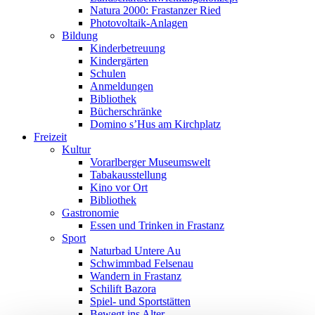
Natura 2000: Frastanzer Ried
Photovoltaik-Anlagen
Bildung
Kinderbetreuung
Kindergärten
Schulen
Anmeldungen
Bibliothek
Bücherschränke
Domino s’Hus am Kirchplatz
Freizeit
Kultur
Vorarlberger Museumswelt
Tabakausstellung
Kino vor Ort
Bibliothek
Gastronomie
Essen und Trinken in Frastanz
Sport
Naturbad Untere Au
Schwimmbad Felsenau
Wandern in Frastanz
Schilift Bazora
Spiel- und Sportstätten
Bewegt ins Alter