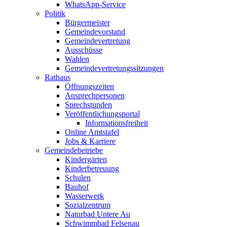
WhatsApp-Service
Politik
Bürgermeister
Gemeindevorstand
Gemeindevertretung
Ausschüsse
Wahlen
Gemeindevertretungssitzungen
Rathaus
Öffnungszeiten
Ansprechpersonen
Sprechstunden
Veröffentlichungsportal
Informationsfreiheit
Online Amtstafel
Jobs & Karriere
Gemeindebetriebe
Kindergärten
Kinderbetreuung
Schulen
Bauhof
Wasserwerk
Sozialzentrum
Naturbad Untere Au
Schwimmbad Felsenau