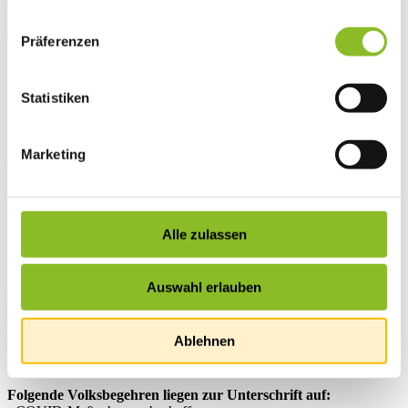
Präferenzen
Startseite
Übersicht
Statistiken
News
News
Marketing
Volksbegehren liegen zur
Unterschrift auf
Alle zulassen
Von 19. bis 26. September 2022 können sieben Volkbegehren im
Rathaus oder online unterschrieben werden.
Auswahl erlauben
Ablehnen
Volksbegehren können ganz praktisch mittels Handy-Signatur oder
Austria ID unterzeichnet werden.
Folgende Volksbegehren liegen zur Unterschrift auf: