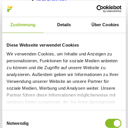
Vereinsleben
Vereinsservice
Liste der Frastanzer Vereine
Veranstaltungen
Zustimmung
Details
Über Cookies
Veranstaltungskalender
Wirtschaft
Unternehmen & Standort
Nahversorgerliste
Diese Webseite verwendet Cookies
Betriebe
Wirtschaftsstandort Frastanz
Wir verwenden Cookies, um Inhalte und Anzeigen zu
Gemeindeentwicklung
personalisieren, Funktionen für soziale Medien anbieten
Wige Frastanz
Wirtschaftsgemeinschaft
zu können und die Zugriffe auf unsere Website zu
Herbstmarkt
analysieren. Außerdem geben wir Informationen zu Ihrer
Der Walgauer
Verwendung unserer Website an unsere Partner für
Tourismus
Gastronomie
soziale Medien, Werbung und Analysen weiter. Unsere
Unterkünfte
Partner führen diese Informationen möglicherweise mit
Wandern in Frastanz
weiteren Daten zusammen, die Sie ihnen bereitgestellt
Naturbad Untere Au
Schwimmbad Felsenau
haben oder die sie im Rahmen Ihrer Nutzung der Dienste
Vorarlberger Museumswelt
gesammelt haben.
Einwilligungsauswahl
Tabakausstellung
Notwendig