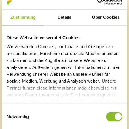
Die Exkursion findet bei jeder Witterung statt.
Termin:
Zustimmung
Details
Über Cookies
25.05.2023 18:30 Uhr Dauer ca. 1,5 Std.
Treffpunkt:
Diese Webseite verwendet Cookies
Mittelschule Frastanz
Wir verwenden Cookies, um Inhalte und Anzeigen zu
Weitere Infos unter:
www.walgau-wunder.at
personalisieren, Funktionen für soziale Medien anbieten
zu können und die Zugriffe auf unsere Website zu
analysieren. Außerdem geben wir Informationen zu Ihrer
Verwendung unserer Website an unsere Partner für
soziale Medien, Werbung und Analysen weiter. Unsere
Marktgemeinde Frastanz
Partner führen diese Informationen möglicherweise mit
Sägenplatz 1
weiteren Daten zusammen, die Sie ihnen bereitgestellt
A-6820 Frastanz, Österreich
haben oder die sie im Rahmen Ihrer Nutzung der Dienste
Lageplan
gesammelt haben.
Einwilligungsauswahl
Notwendig
T
0043 5522 51534-0
F 0043 5522 51534-6