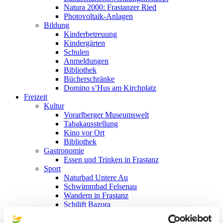
Natura 2000: Frastanzer Ried
Photovoltaik-Anlagen
Bildung
Kinderbetreuung
Kindergärten
Schulen
Anmeldungen
Bibliothek
Bücherschränke
Domino s’Hus am Kirchplatz
Freizeit
Kultur
Vorarlberger Museumswelt
Tabakausstellung
Kino vor Ort
Bibliothek
Gastronomie
Essen und Trinken in Frastanz
Sport
Naturbad Untere Au
Schwimmbad Felsenau
Wandern in Frastanz
Schilift Bazora
Spiel- und Sportstätten
Bewegt ins Alter