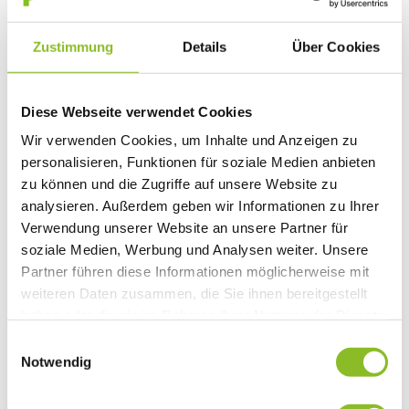
Vereinsleben
Vereinsservice
Zustimmung
Details
Über Cookies
Liste der Frastanzer Vereine
Veranstaltungen
Veranstaltungskalender
Wirtschaft
Diese Webseite verwendet Cookies
Unternehmen & Standort
Nahversorgerliste
Wir verwenden Cookies, um Inhalte und Anzeigen zu
Betriebe
personalisieren, Funktionen für soziale Medien anbieten
Wirtschaftsstandort Frastanz
Gemeindeentwicklung
zu können und die Zugriffe auf unsere Website zu
Wige Frastanz
analysieren. Außerdem geben wir Informationen zu Ihrer
Wirtschaftsgemeinschaft
Verwendung unserer Website an unsere Partner für
Herbstmarkt
Der Walgauer
soziale Medien, Werbung und Analysen weiter. Unsere
Tourismus
Partner führen diese Informationen möglicherweise mit
Gastronomie
weiteren Daten zusammen, die Sie ihnen bereitgestellt
Unterkünfte
Wandern in Frastanz
haben oder die sie im Rahmen Ihrer Nutzung der Dienste
Naturbad Untere Au
gesammelt haben.
Einwilligungsauswahl
Schwimmbad Felsenau
Vorarlberger Museumswelt
Notwendig
Tabakausstellung