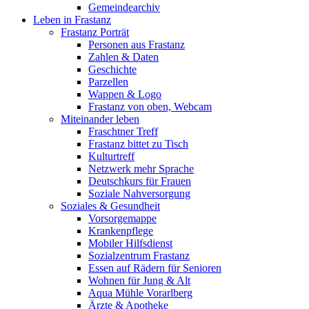
Gemeindearchiv
Leben in Frastanz
Frastanz Porträt
Personen aus Frastanz
Zahlen & Daten
Geschichte
Parzellen
Wappen & Logo
Frastanz von oben, Webcam
Miteinander leben
Fraschtner Treff
Frastanz bittet zu Tisch
Kulturtreff
Netzwerk mehr Sprache
Deutschkurs für Frauen
Soziale Nahversorgung
Soziales & Gesundheit
Vorsorgemappe
Krankenpflege
Mobiler Hilfsdienst
Sozialzentrum Frastanz
Essen auf Rädern für Senioren
Wohnen für Jung & Alt
Aqua Mühle Vorarlberg
Ärzte & Apotheke