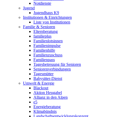
Notdienste
Jugend
Jugendhaus K9
Institutionen & Einrichtungen
Liste von Institutionen
Familie & Senioren
Elternberatung
familieplus
Familienlotsinnen
Familienimpulse
Familienhilfe
Familienzuschuss
Familienpass
Tagesbetreuung für Senioren
Seniorenverbindungen
Tagesmütter
Babysitter-Dienst
Umwelt & Energie
Blackout
Aktion Heugabel
Allianz in den Alpen
e5
Energieberatung
Klimabündnis
Landschaftsentwicklungskonzept