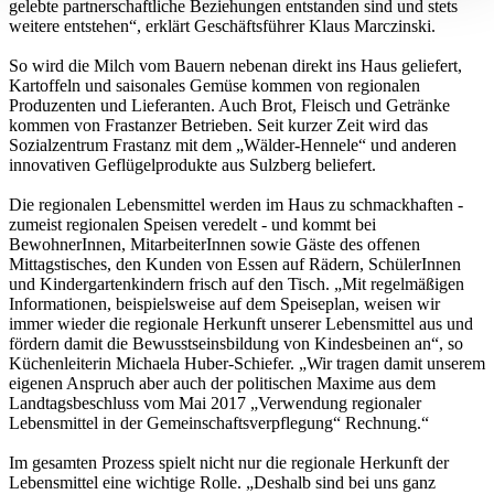
gelebte partnerschaftliche Beziehungen entstanden sind und stets
weitere entstehen“, erklärt Geschäftsführer Klaus Marczinski.
So wird die Milch vom Bauern nebenan direkt ins Haus geliefert,
Kartoffeln und saisonales Gemüse kommen von regionalen
Produzenten und Lieferanten. Auch Brot, Fleisch und Getränke
kommen von Frastanzer Betrieben. Seit kurzer Zeit wird das
Sozialzentrum Frastanz mit dem „Wälder-Hennele“ und anderen
innovativen Geflügelprodukte aus Sulzberg beliefert.
Die regionalen Lebensmittel werden im Haus zu schmackhaften -
zumeist regionalen Speisen veredelt - und kommt bei
BewohnerInnen, MitarbeiterInnen sowie Gäste des offenen
Mittagstisches, den Kunden von Essen auf Rädern, SchülerInnen
und Kindergartenkindern frisch auf den Tisch. „Mit regelmäßigen
Informationen, beispielsweise auf dem Speiseplan, weisen wir
immer wieder die regionale Herkunft unserer Lebensmittel aus und
fördern damit die Bewusstseinsbildung von Kindesbeinen an“, so
Küchenleiterin Michaela Huber-Schiefer. „Wir tragen damit unserem
eigenen Anspruch aber auch der politischen Maxime aus dem
Landtagsbeschluss vom Mai 2017 „Verwendung regionaler
Lebensmittel in der Gemeinschaftsverpflegung“ Rechnung.“
Im gesamten Prozess spielt nicht nur die regionale Herkunft der
Lebensmittel eine wichtige Rolle. „Deshalb sind bei uns ganz