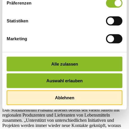
Präferenzen
Statistiken
Startseite
Übersicht
News
Marketing
News
Vier Gabeln als Auszeichnung
für Sozialzentrum Frastanz
Alle zulassen
Im Rahmen der Ländle-Gala in Götzis hat das Sozialzentrum
Auswahl erlauben
kürzlich ein Zertifikat für den Einsatz von regionalen Lebensmitteln
in Gemeinschaftsküchen erhalten.
Ablehnen
Das Sozialzentrum Frastanz arbeitet bereits seit vielen Jahren mit
regionalen Produzenten und Lieferanten von Lebensmitteln
zusammen. „Unterstützt von unterschiedlichen Initiativen und
Projekten werden immer wieder neue Kontakte geknüpft, woraus