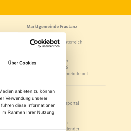
Marktgemeinde Frastanz
Sägenplatz 1
A-6820 Frastanz, Österreich
Lageplan
iet
T
0043 5522 51534-0
Über Cookies
F 0043 5522 51534-6
E-Mail an das Gemeindeamt
 Medien anbieten zu können
Schnellzugriff
hrer Verwendung unserer
Veröffentlichungsportal
 führen diese Informationen
Blackout
ie im Rahmen Ihrer Nutzung
Ortsplan
Bürgermeldungen
st am
Veranstaltungskalender