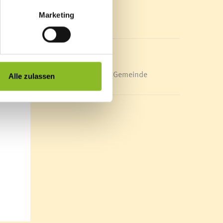
Mediathek
Marketing
News Archiv
tig
ne
bnis
Energieeffiziente Gemeinde
Alle zulassen
.