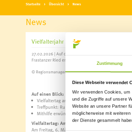
Startseite
Übersicht
News
News
Vielfalterjahr 2026
27.02.2026 | Auf der Suche nach Naturbegeisterten von
Frastanzer Ried engagieren wollen.
Zustimmung
© Regionsmanagement Europaschutzgebiete
Diese Webseite verwendet 
Wir verwenden Cookies, um I
Auf einen Blick:
und die Zugriffe auf unsere 
Vielfaltertag am Freitag, 6. März 2025 | 08:30–
Treffpunkt: Rungeldonweg, Waldrand
Website an unsere Partner fü
Mithilfe erwünscht: Pflegearbeiten für Amphib
möglicherweise mit weiteren
der Dienste gesammelt habe
Vielfaltertag: Amphibien & Gehölze
Am Freitag, 6. März 2025, findet von 08:30 bis 11: