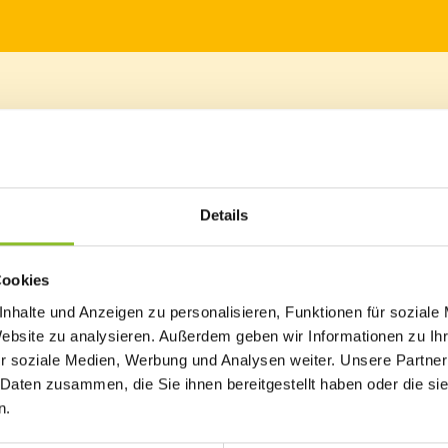
 Jung bis Alt, die sich aktiv für die Artenvielfalt im Europaschutzgeb
Details
Cookies
nhalte und Anzeigen zu personalisieren, Funktionen für soziale
Website zu analysieren. Außerdem geben wir Informationen zu I
11:30 Uhr
r soziale Medien, Werbung und Analysen weiter. Unsere Partner
ien & Riedwiesen
 Daten zusammen, die Sie ihnen bereitgestellt haben oder die s
n.
30 Uhr der erste Vielfaltertag des neuen Jahres statt. Treffpunkt i