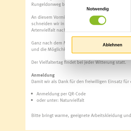
Einwilligungsauswahl
Rungeldonweg beim Waldrand.
Notwendig
An diesem Vormittag werden kleine Flachwassertü
schneiden wir in den umliegenden Riedwiesen Ge
Artenvielfalt nachhaltig zu fördern.
Ganz nach dem Motto
„Rein in die Gummistiefel u
Ablehnen
und die Möglichkeit, selbst einen sichtbaren Beit
Der Vielfaltertag findet bei jeder Witterung statt.
Anmeldung
Damit wir als Dank für den freiwilligen Einsatz f
Anmeldung per QR-Code
oder unter:
Naturvielfalt
Bitte bringt warme, geeignete Arbeitskleidung un