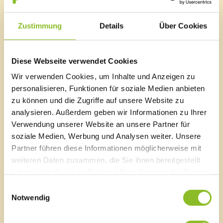
Walsertal – Arlberg, die den ersten Vielfaltertag im
Europaschutzgebiet Frastanzer Ried koordiniert.
Zustimmung
Details
Über Cookies
Im Mittelpunkt des Arbeitseinsatzes steht das
Goldrutenmanagement in den Streuwiesen. Die
Diese Webseite verwendet Cookies
Freiwilligen, die Marktgemeinde Frastanz und das
Regionsmanagement entfernen dabei invasive
Wir verwenden Cookies, um Inhalte und Anzeigen zu
Neophyten wie Goldrute, Japanknöterich und
personalisieren, Funktionen für soziale Medien anbieten
Springkraut aus den Riedflächen, damit die große
zu können und die Zugriffe auf unsere Website zu
Vielfalt erhalten bleibt. „Die Goldrute breitet sich in
analysieren. Außerdem geben wir Informationen zu Ihrer
den Riedwiesen immer weiter aus und vermindert nicht
Verwendung unserer Website an unsere Partner für
nur die Artenvielfalt, sondern auch die Streuequalität.
soziale Medien, Werbung und Analysen weiter. Unsere
Wir sind dankbar, dass sich auch die Bevölkerung an
Partner führen diese Informationen möglicherweise mit
der handarbeits- und zeitintensiven Bekämpfung von
weiteren Daten zusammen, die Sie ihnen bereitgestellt
Neophyten beteiligt“, sagte Josef Mock, Obmann der
haben oder die sie im Rahmen Ihrer Nutzung der Dienste
Riedgenossenschaft.
gesammelt haben.
Einwilligungsauswahl
„Der Marktgemeinde Frastanz ist die Erhaltung des
Notwendig
Frastanzer Riedes als Naturjuwel ein besonderes
Anliegen. Deshalb beteiligen wir uns tatkräftig am