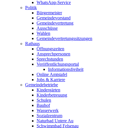
WhatsApp-Service
Politik
Bürgermeister
Gemeindevorstand
Gemeindevertretung
Ausschüsse
Wahlen
Gemeindevertretungssitzungen
Rathaus
Öffnungszeiten
Ansprechpersonen
Sprechstunden
Veröffentlichungsportal
Informationsfreiheit
Online Amtstafel
Jobs & Karriere
Gemeindebetriebe
Kindergärten
Kinderbetreuung
Schulen
Bauhof
Wasserwerk
Sozialzentrum
Naturbad Untere Au
Schwimmbad Felsenau