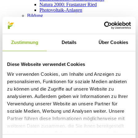
Natura 2000: Frastanzer Ried
Photovoltaik-Anlagen
Bildung
Kinderbetreuung
Kindergärten
Schulen
Anmeldungen
Zustimmung
Details
Über Cookies
Bibliothek
Bücherschränke
Domino s’Hus am Kirchplatz
Freizeit
Diese Webseite verwendet Cookies
Kultur
Vorarlberger Museumswelt
Wir verwenden Cookies, um Inhalte und Anzeigen zu
Tabakausstellung
personalisieren, Funktionen für soziale Medien anbieten
Kino vor Ort
Bibliothek
zu können und die Zugriffe auf unsere Website zu
Gastronomie
analysieren. Außerdem geben wir Informationen zu Ihrer
Essen und Trinken in Frastanz
Verwendung unserer Website an unsere Partner für
Sport
Naturbad Untere Au
soziale Medien, Werbung und Analysen weiter. Unsere
Schwimmbad Felsenau
Partner führen diese Informationen möglicherweise mit
Wandern in Frastanz
weiteren Daten zusammen, die Sie ihnen bereitgestellt
Schilift Bazora
Spiel- und Sportstätten
haben oder die sie im Rahmen Ihrer Nutzung der Dienste
Bewegt ins Alter