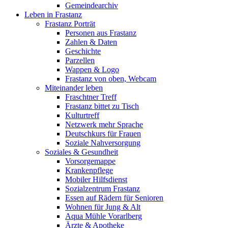
Gemeindearchiv
Leben in Frastanz
Frastanz Porträt
Personen aus Frastanz
Zahlen & Daten
Geschichte
Parzellen
Wappen & Logo
Frastanz von oben, Webcam
Miteinander leben
Fraschtner Treff
Frastanz bittet zu Tisch
Kulturtreff
Netzwerk mehr Sprache
Deutschkurs für Frauen
Soziale Nahversorgung
Soziales & Gesundheit
Vorsorgemappe
Krankenpflege
Mobiler Hilfsdienst
Sozialzentrum Frastanz
Essen auf Rädern für Senioren
Wohnen für Jung & Alt
Aqua Mühle Vorarlberg
Ärzte & Apotheke