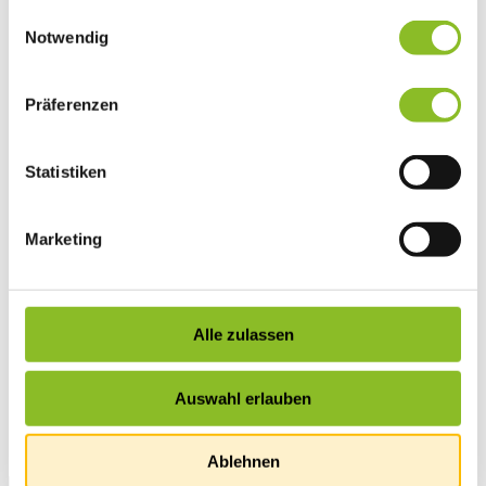
gesammelt haben.
Einwilligungsauswahl
Vereinsleben
Notwendig
Vereinsservice
Liste der Frastanzer Vereine
Veranstaltungen
Veranstaltungskalender
Präferenzen
Wirtschaft
Unternehmen & Standort
Nahversorgerliste
Statistiken
Betriebe
Wirtschaftsstandort Frastanz
Gemeindeentwicklung
Wige Frastanz
Marketing
Wirtschaftsgemeinschaft
Herbstmarkt
Der Walgauer
Tourismus
Gastronomie
Alle zulassen
Unterkünfte
Wandern in Frastanz
Naturbad Untere Au
Auswahl erlauben
Schwimmbad Felsenau
Vorarlberger Museumswelt
Tabakausstellung
Ablehnen