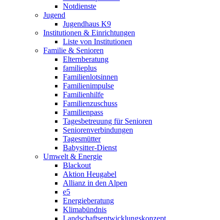
Notdienste
Jugend
Jugendhaus K9
Institutionen & Einrichtungen
Liste von Institutionen
Familie & Senioren
Elternberatung
familieplus
Familienlotsinnen
Familienimpulse
Familienhilfe
Familienzuschuss
Familienpass
Tagesbetreuung für Senioren
Seniorenverbindungen
Tagesmütter
Babysitter-Dienst
Umwelt & Energie
Blackout
Aktion Heugabel
Allianz in den Alpen
e5
Energieberatung
Klimabündnis
Landschaftsentwicklungskonzept