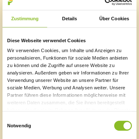
getroffen hat.
Interessierte können sich bei der Gastina GmbH unter
Zustimmung
Details
Über Cookies
der E-Mail-Adresse
hr@gastina.com
(z.H. Frau
Silvana Bickel) melden, um mit der Vermittlungsstelle
im Bürgerservice der Marktgemeinde Frastanz in
Diese Webseite verwendet Cookies
Verbindung zu treten. Mag. Michael Seidler von der
Sozialabteilung im Rathaus wird dann die Brücke zu
Wir verwenden Cookies, um Inhalte und Anzeigen zu
den Unternehmen im Walgau bauen.
personalisieren, Funktionen für soziale Medien anbieten
zu können und die Zugriffe auf unsere Website zu
analysieren. Außerdem geben wir Informationen zu Ihrer
Verwendung unserer Website an unsere Partner für
soziale Medien, Werbung und Analysen weiter. Unsere
Marktgemeinde Frastanz
Partner führen diese Informationen möglicherweise mit
Sägenplatz 1
weiteren Daten zusammen, die Sie ihnen bereitgestellt
A-6820 Frastanz, Österreich
haben oder die sie im Rahmen Ihrer Nutzung der Dienste
Lageplan
gesammelt haben.
Einwilligungsauswahl
Notwendig
T
0043 5522 51534-0
F 0043 5522 51534-6