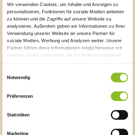
Wir verwenden Cookies, um Inhalte und Anzeigen zu
Sägenplatz 1
personalisieren, Funktionen für soziale Medien anbieten
A-6820 Frastanz, Österreich
zu können und die Zugriffe auf unsere Website zu
Lageplan
analysieren. Außerdem geben wir Informationen zu Ihrer
Verwendung unserer Website an unsere Partner für
T
0043 5522 51534-0
F 0043 5522 51534-6
soziale Medien, Werbung und Analysen weiter. Unsere
E-Mail an das Gemeindeamt
Partner führen diese Informationen möglicherweise mit
weiteren Daten zusammen, die Sie ihnen bereitgestellt
haben oder die sie im Rahmen Ihrer Nutzung der Dienste
Schnellzugriff
gesammelt haben.
Einwilligungsauswahl
Veröffentlichungsportal
Notwendig
Blackout
Ortsplan
Präferenzen
Bürgermeldungen
Veranstaltungskalender
Mediathek
Statistiken
News Archiv
Marketing