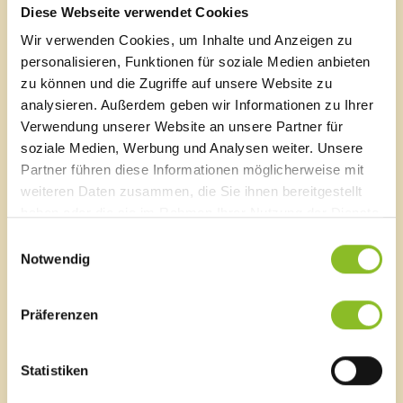
Diese Webseite verwendet Cookies
Wir verwenden Cookies, um Inhalte und Anzeigen zu
Marktgemeinde Frastanz
personalisieren, Funktionen für soziale Medien anbieten
Sägenplatz 1
zu können und die Zugriffe auf unsere Website zu
A-6820 Frastanz, Österreich
analysieren. Außerdem geben wir Informationen zu Ihrer
Lageplan
Verwendung unserer Website an unsere Partner für
soziale Medien, Werbung und Analysen weiter. Unsere
T
0043 5522 51534-0
Partner führen diese Informationen möglicherweise mit
F 0043 5522 51534-6
weiteren Daten zusammen, die Sie ihnen bereitgestellt
E-Mail an das Gemeindeamt
haben oder die sie im Rahmen Ihrer Nutzung der Dienste
gesammelt haben.
Einwilligungsauswahl
Schnellzugriff
Notwendig
Veröffentlichungsportal
Blackout
Präferenzen
Ortsplan
Bürgermeldungen
Veranstaltungskalender
Statistiken
Mediathek