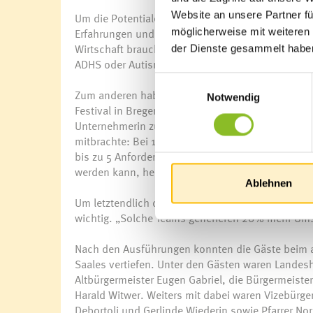
Website an unsere Partner fü
Um die Potentiale heute und in der Zukunft besse
Erfahrungen und Erkenntnissen. Die Unternehmerin 
möglicherweise mit weiteren
Wirtschaft brauchen: Zum einen zählt sie Seniori
der Dienste gesammelt habe
ADHS oder Autismus, zu Gruppen, wo viel Leistu
Einwilligungsauswahl
Zum anderen haben für Eugster vor allem Frauen 
Notwendig
Festival in Bregenz, Wien, München und Zürich fö
Unternehmerin zu versuchen oder sich für höhere 
mitbrachte: Bei 10 Anforderungen in einer Stell
bis zu 5 Anforderungen erfüllen, bei Frauen sind
werden kann, helfen, den nächsten Schritt zu wag
Ablehnen
Um letztendlich das gesamte Potential abzurufen
wichtig. „Solche Teams generieren 20% mehr Ums
Nach den Ausführungen konnten die Gäste beim a
Saales vertiefen. Unter den Gästen waren Landes
Altbürgermeister Eugen Gabriel, die Bürgermeist
Harald Witwer. Weiters mit dabei waren Vizebürge
Debortoli und Gerlinde Wiederin sowie Pfarrer N