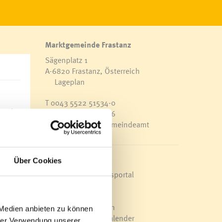
Marktgemeinde Frastanz
Sägenplatz 1
A-6820 Frastanz, Österreich
Lageplan
T
0043 5522 51534-0
F 0043 5522 51534-6
E-Mail an das Gemeindeamt
Schnellzugriff
Über Cookies
Veröffentlichungsportal
Blackout
es
Ortsplan
Bürgermeldungen
 Medien anbieten zu können
Veranstaltungskalender
hrer Verwendung unserer