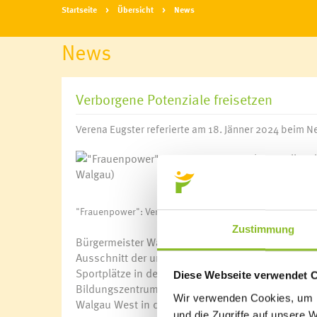
Startseite
Übersicht
News
News
Verborgene Potenziale freisetzen
Verena Eugster referierte am 18. Jänner 2024 beim
"Frauenpower": Verena Eugster sieht vor allem bei Fraue
Zustimmung
Bürgermeister Walter Gohm legte bei seiner Begrü
Ausschnitt der umgesetzten Projekte im Jahr 2023
Sportplätze in der Unteren Au. Mit Blick ins neu
Diese Webseite verwendet 
Bildungszentrums Fellengatter, der Gebäude-Sani
Wir verwenden Cookies, um I
Walgau West in der Galätscha zukunftsträchtige P
und die Zugriffe auf unsere 