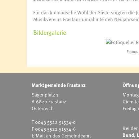
Für das kulinarische Wohl der Gäste sorgten die
Musikvereins Frastanz umrahmte den Neujahrsem
Bildergalerie
Fotoqu
Marktgemeinde Frastanz
Öffnung
Sägenplatz 1
Montag 
A-6820 Frastanz
Diensta
Österreich
Freitag
T
0043 5522 51534-0
Bei der
F 0043 5522 51534-6
Bund, L
E-Mail an das Gemeindeamt