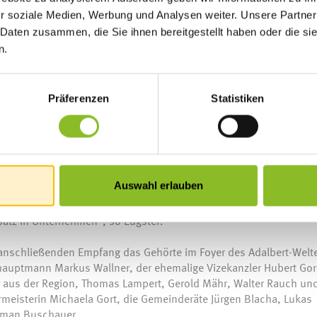
r soziale Medien, Werbung und Analysen weiter. Unsere Partner
r zu nutzen, berichtete Verena Eugster aus ihren persönlichen
zeigte auf, wo Potentiale stecken, die wir für die Gesellschaft 
 Daten zusammen, die Sie ihnen bereitgestellt haben oder die s
nnen und Senioren, Zuwanderer sowie Talente mit Neurodiversität
n.
ngsvermögen steckt.
enormes Potential, das sie mit Veranstaltungen wie dem Female F
Präferenzen
Statistiken
rdert. Frauen fehle oftmals der Mut und das Selbstvertrauen sich 
Positionen zu bewerben, so Eugster, die ein anschauliches Beisp
enausschreibung bewerben sich Männer, wenn sie eine Anforderun
 es 8 bis 10 Anforderungen. „Weibliche Vorbilder, denen nachgeah
en“, ist die Agentur-Inhaberin Eugster überzeugt.
Auswahl erlauben
, seien diverse Teams mit verschiedenen Kulturen und Geschlecht
atz in Unternehmen“, so Eugster.
nschließenden Empfang das Gehörte im Foyer des Adalbert-Welt
hauptmann Markus Wallner, der ehemalige Vizekanzler Hubert Go
er aus der Region, Thomas Lampert, Gerold Mähr, Walter Rauch un
rmeisterin Michaela Gort, die Gemeinderäte Jürgen Blacha, Lukas
orman Buschauer.