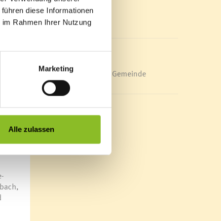
Mediathek
 führen diese Informationen
News Archiv
und
ie im Rahmen Ihrer Nutzung
 wie
uture
Marketing
Energieeffiziente Gemeinde
als
iel
g oder
mt
Alle zulassen
er
e-
rbach,
d