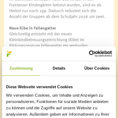
Frastanzer Kindergärten betreut wurden, sind es ab
Herbst nur noch 199. Dadurch reduziert sich die
Anzahl der Gruppen ab dem Schuljahr 2026 um zwei.
Neue Kibe in Fellengatter
Gleichzeitig entsteht mit der neuen
Kleinkindbetreuungseinrichtung (Kibe) im
Bildungszentrum Fellengatter ein wertvolles
zusätzliches Angebot für die jüngsten Kinder. Dort
stehen moderne und optimal ausgestattete
Räumlichkeiten für eine bestmögliche Förderung zur
Verfügung. Die Bündelung von Kleinkindbetreuung,
Zustimmung
Details
Über Cookies
Kindergarten und Volksschule unter einem Dach
ermöglicht zudem besonders sanfte Übergänge
zwischen den einzelnen Bildungsstufen.
Diese Webseite verwendet Cookies
Wir verwenden Cookies, um Inhalte und Anzeigen zu
Mit Sorge blickt Michaela Gort hingegen auf eine
personalisieren, Funktionen für soziale Medien anbieten
andere Entwicklung: „Während es früher leichter
zu können und die Zugriffe auf unsere Website zu
möglich war, Gruppen zu teilen und entsprechend
Personal einzusetzen, sind die Vorgaben des Landes
analysieren. Außerdem geben wir Informationen zu Ihrer