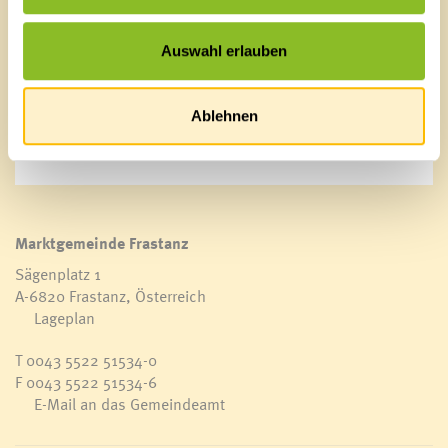
sicherzustellen. Dabei können wir auf ein äußerst
engagiertes und hervorragend ausgebildetes Team
bauen“, betont Vizebürgermeisterin Michaela Gort.
Auswahl erlauben
Gleichzeitig verweist sie auf die vorausschauende
Arbeit der vergangenen Jahre: „Bereits vor meiner Zeit
wurde hier von den Verantwortlichen sehr umsichtig
Ablehnen
und vorausschauend gearbeitet.“
Marktgemeinde Frastanz
Sägenplatz 1
A-6820 Frastanz, Österreich
Lageplan
T
0043 5522 51534-0
F 0043 5522 51534-6
E-Mail an das Gemeindeamt