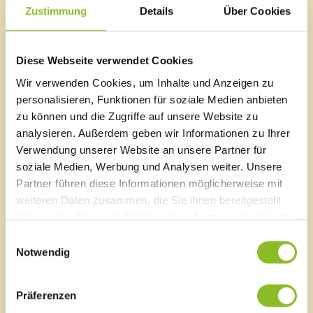
so Tobias Fend.
Zustimmung
Details
Über Cookies
Nach dem Halt in Frastanz macht BUS auch in anderen Vorarlberger
Gemeinden sowie in Liechtenstein und der Schweiz Station. Details
Diese Webseite verwendet Cookies
unter
https://cafefuerte.ch
.
Wir verwenden Cookies, um Inhalte und Anzeigen zu
personalisieren, Funktionen für soziale Medien anbieten
zu können und die Zugriffe auf unsere Website zu
analysieren. Außerdem geben wir Informationen zu Ihrer
Marktgemeinde Frastanz
Verwendung unserer Website an unsere Partner für
Sägenplatz 1
soziale Medien, Werbung und Analysen weiter. Unsere
A-6820 Frastanz, Österreich
Partner führen diese Informationen möglicherweise mit
Lageplan
weiteren Daten zusammen, die Sie ihnen bereitgestellt
haben oder die sie im Rahmen Ihrer Nutzung der Dienste
T
0043 5522 51534-0
gesammelt haben.
F 0043 5522 51534-6
Einwilligungsauswahl
Notwendig
E-Mail an das Gemeindeamt
Präferenzen
Schnellzugriff