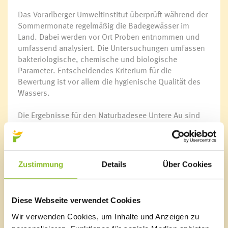
Das Vorarlberger Umweltinstitut überprüft während der
Sommermonate regelmäßig die Badegewässer im
Land. Dabei werden vor Ort Proben entnommen und
umfassend analysiert. Die Untersuchungen umfassen
bakteriologische, chemische und biologische
Parameter. Entscheidendes Kriterium für die
Bewertung ist vor allem die hygienische Qualität des
Wassers.
Die Ergebnisse für den Naturbadesee Untere Au sind
durchwegs erfreulich. Das Wasser wurde erneut in die
höchste Güteklasse eingestuft und erfüllt alle
Anforderungen an eine ausgezeichnete Badeeignung.
Das bedeutet, dass sowohl die mikrobiologische als
Zustimmung
Details
Über Cookies
auch die chemische Belastung gering ist und keine
Hinweise auf Verunreinigungen vorliegen. Auch
bezüglich Sichttiefe und natürlicher Färbung entspricht
Diese Webseite verwendet Cookies
das Wasser den Vorgaben. Aus Sicht der
Wasserqualität ist Baden somit uneingeschränkt
Wir verwenden Cookies, um Inhalte und Anzeigen zu
möglich.