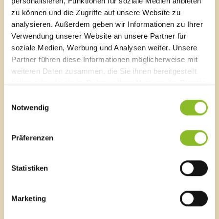
personalisieren, Funktionen für soziale Medien anbieten
zu können und die Zugriffe auf unsere Website zu
Das Naturbad Untere Au profitiert zudem von seinen
analysieren. Außerdem geben wir Informationen zu Ihrer
natürlichen Voraussetzungen. Der Badesee wird aus
Verwendung unserer Website an unsere Partner für
dem Grundwasserstrom des Walgaus gespeist und
soziale Medien, Werbung und Analysen weiter. Unsere
weist keine oberirdischen Zu- oder Abflüsse auf.
Partner führen diese Informationen möglicherweise mit
„Regelmäßige Kontrollen und die naturnahe
weiteren Daten zusammen, die Sie ihnen bereitgestellt
Wasserführung sichern dauerhaft eine hohe
haben oder die sie im Rahmen Ihrer Nutzung der Dienste
Wasserqualität für unsere Badegäste“, erklärt
Geschäftsführer Ing. Markus Burtscher.
gesammelt haben.
Einwilligungsauswahl
Notwendig
Link
Naturbad Untere Au
Präferenzen
Statistiken
Marktgemeinde Frastanz
Sägenplatz 1
Marketing
A-6820 Frastanz, Österreich
Lageplan