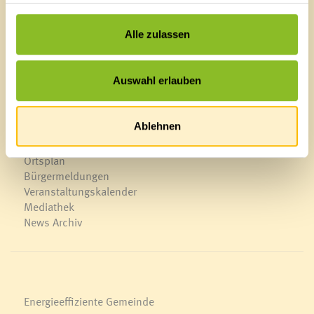
T
0043 5522 51534-0
Alle zulassen
F 0043 5522 51534-6
E-Mail an das Gemeindeamt
Auswahl erlauben
Schnellzugriff
Ablehnen
Veröffentlichungsportal
Blackout
Ortsplan
Bürgermeldungen
Veranstaltungskalender
Mediathek
News Archiv
Energieeffiziente Gemeinde