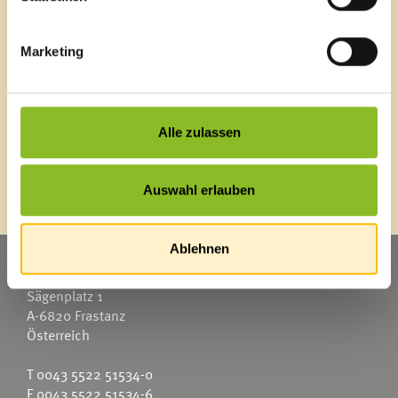
Bürgermeldungen
Veranstaltungskalender
Mediathek
Marketing
News Archiv
Alle zulassen
Energieeffiziente Gemeinde
Auswahl erlauben
Ablehnen
Marktgemeinde Frastanz
Sägenplatz 1
A-6820 Frastanz
Österreich
T
0043 5522 51534-0
F 0043 5522 51534-6