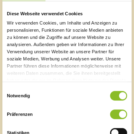
Bibliothek Frastanz
Diese Webseite verwendet Cookies
Wir verwenden Cookies, um Inhalte und Anzeigen zu
personalisieren, Funktionen für soziale Medien anbieten
Marktgemeinde Frastanz
zu können und die Zugriffe auf unsere Website zu
analysieren. Außerdem geben wir Informationen zu Ihrer
Sägenplatz 1
A-6820 Frastanz, Österreich
Verwendung unserer Website an unsere Partner für
Lageplan
soziale Medien, Werbung und Analysen weiter. Unsere
Partner führen diese Informationen möglicherweise mit
T
0043 5522 51534-0
weiteren Daten zusammen, die Sie ihnen bereitgestellt
F 0043 5522 51534-6
haben oder die sie im Rahmen Ihrer Nutzung der Dienste
E-Mail an das Gemeindeamt
gesammelt haben.
Einwilligungsauswahl
Notwendig
Schnellzugriff
Veröffentlichungsportal
Präferenzen
Blackout
Ortsplan
Statistiken