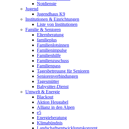
Notdienste
Jugend
Jugendhaus K9
Institutionen & Einrichtungen
Liste von Institutionen
Familie & Senioren
Elternberatung
familieplus
Familienlotsinnen
Familienimpulse
Familienhilfe
Familienzuschuss
Familienpass
Tagesbetreuung für Senioren
Seniorenverbindungen
Tagesmütter
Babysitter-Dienst
Umwelt & Energie
Blackout
Aktion Heugabel
Allianz in den Alpen
e5
Energieberatung
Klimabündnis
Landschaftsentwicklungskonzept