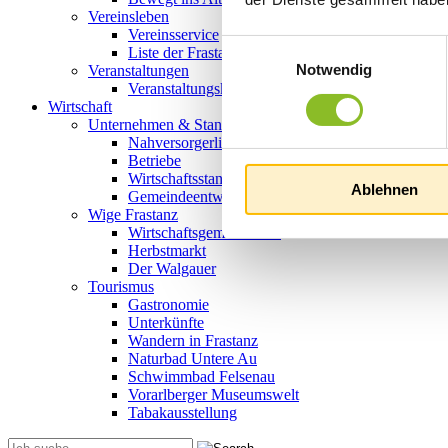
Vereinsleben
Vereinsservice
Einwilligungsauswahl
Liste der Frastanzer Vereine
Notwendig
Veranstaltungen
Veranstaltungskalender
Wirtschaft
Unternehmen & Standort
Nahversorgerliste
Betriebe
Wirtschaftsstandort Frastanz
Ablehnen
Gemeindeentwicklung
Wige Frastanz
Wirtschaftsgemeinschaft
Herbstmarkt
Der Walgauer
Tourismus
Gastronomie
Unterkünfte
Wandern in Frastanz
Naturbad Untere Au
Schwimmbad Felsenau
Vorarlberger Museumswelt
Tabakausstellung