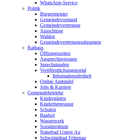
WhatsApp-Service
Politik
Bürgermeister
Gemeindevorstand
Gemeindevertretung
Ausschüsse
Wahlen
Gemeindevertretungssitzungen
Rathaus
Öffnungszeiten
Ansprechpersonen
Sprechstunden
Veröffentlichungsportal
Informationsfreiheit
Online Amtstafel
Jobs & Karriere
Gemeindebetriebe
Kindergärten
Kinderbetreuung
Schulen
Bauhof
Wasserwerk
Sozialzentrum
Naturbad Untere Au
Schwimmbad Felsenau