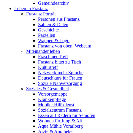
Gemeindearchiv
Leben in Frastanz
Frastanz Porträt
Personen aus Frastanz
Zahlen & Daten
Geschichte
Parzellen
Wappen & Logo
Frastanz von oben, Webcam
Miteinander leben
Fraschtner Treff
Frastanz bittet zu Tisch
Kulturtreff
Netzwerk mehr Sprache
Deutschkurs für Frauen
Soziale Nahversorgung
Soziales & Gesundheit
Vorsorgemappe
Krankenpflege
Mobiler Hilfsdienst
Sozialzentrum Frastanz
Essen auf Rädern für Senioren
Wohnen für Jung & Alt
Aqua Mühle Vorarlberg
Ärzte & Apotheke