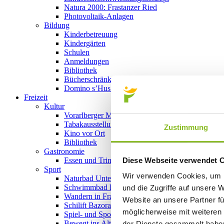
Natura 2000: Frastanzer Ried
Photovoltaik-Anlagen
Bildung
Kinderbetreuung
Kindergärten
Schulen
Anmeldungen
Bibliothek
Bücherschränke
Domino s’Hus am Kirchplatz
Freizeit
Kultur
Vorarlberger Museumswelt
Tabakausstellung
Zustimmung
Kino vor Ort
Bibliothek
Gastronomie
Diese Webseite verwendet 
Essen und Trinken in Frastanz
Sport
Wir verwenden Cookies, um I
Naturbad Untere Au
Schwimmbad Felsenau
und die Zugriffe auf unsere 
Wandern in Frastanz
Website an unsere Partner fü
Schilift Bazora
möglicherweise mit weiteren
Spiel- und Sportstätten
Bewegt ins Alter
der Dienste gesammelt habe